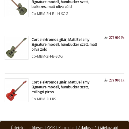
Signature modell, humbucker szett,
balkezes, matt oliva zöld
Co-MBM-2H-B-LH-SOG
272 900 Ft
Ár:
Cort elektromos gitár, Matt Bellamy
Signature modell, humbucker szett, matt
oliva zöld
Co-MBM-2H-B-SOG
279 900 Ft
Ár:
Cort elektromos gitár, Matt Bellamy
Signature modell, humbucker szett,
csillogó piros
Co-MBM-2H-RS
Üzletek
|
Letöltések
|
GYIK
|
Kapcsolat
|
Adatkezelési tájékoztató