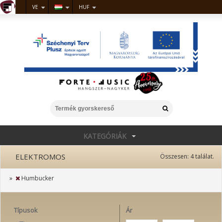
VE
HUF
KATEGÓRIÁK
ELEKTROMOS
Összesen:
4
találat.
»
Humbucker
Típusok
Ár