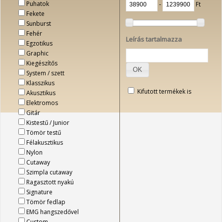
Puhatok
‐
Ft
Fekete
Sunburst
Fehér
Leírás tartalmazza
Egzotikus
Graphic
Kiegészítős
OK
System / szett
Klasszikus
Kifutott termékek is
Akusztikus
Elektromos
Gitár
Kistestű / Junior
Tömör testű
Félakusztikus
Nylon
Cutaway
Szimpla cutaway
Ragasztott nyakú
Signature
Tömör fedlap
EMG hangszedővel
Custom