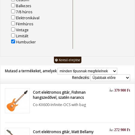
Balkezes
7/8 húros
Elektronikával
Fémhúros
Vintage
Limitált
Humbucker
Kereső elrejtése
Mutasd a termékeket, amelyek
Rendezés:
379 900 Ft
Ár:
Cort elektromos gitár, Fishman
hangszedővel, szatén narancs
Co-KX600-Infinite-OCS with bag
272 900 Ft
Ár:
Cort elektromos gitár, Matt Bellamy