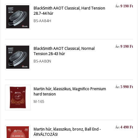
9 190 Ft
Ár:
BlackSmith AAOT Classical, Hard Tension
28.7-44 húr
BS-AA84H
9 190 Ft
Ár:
BlackSmith AAOT Classical, Normal
Tension 28-43 húr
BS-AA80N
5 990 Ft
Ár:
Martin húr, klasszikus, Magnifico Premium
hard tension
M-165
4 490 Ft
Ár:
Martin húr, klasszikus, bronz, Ball End -
ÁRVÁLTOZÁS!