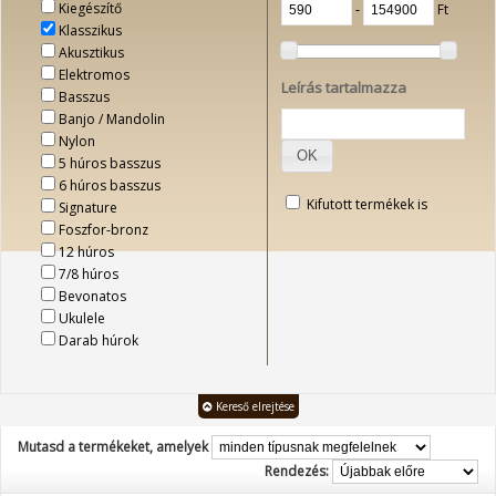
Kiegészítő
‐
Ft
Klasszikus
Akusztikus
Elektromos
Leírás tartalmazza
Basszus
Banjo / Mandolin
Nylon
OK
5 húros basszus
6 húros basszus
Kifutott termékek is
Signature
Foszfor-bronz
12 húros
7/8 húros
Bevonatos
Ukulele
Darab húrok
Kereső elrejtése
Mutasd a termékeket, amelyek
Rendezés: