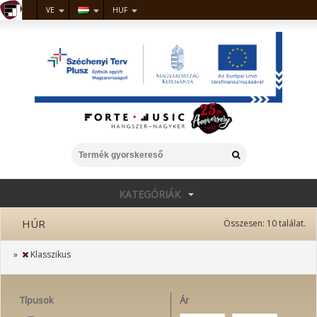
VE
HUF
KATEGÓRIÁK
HÚR
Összesen:
10
találat.
»
Klasszikus
Típusok
Ár