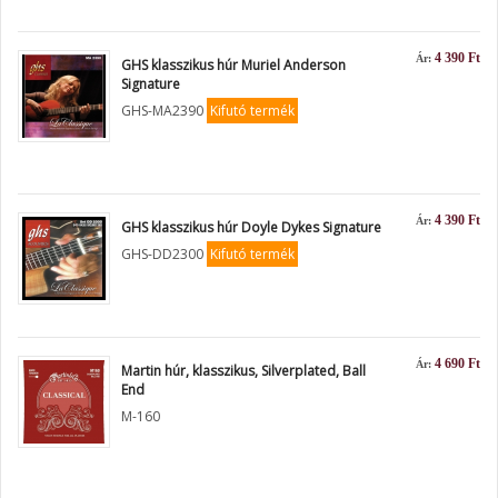
4 390 Ft
Ár:
GHS klasszikus húr Muriel Anderson
Signature
GHS-MA2390
Kifutó termék
4 390 Ft
Ár:
GHS klasszikus húr Doyle Dykes Signature
GHS-DD2300
Kifutó termék
4 690 Ft
Ár:
Martin húr, klasszikus, Silverplated, Ball
End
M-160