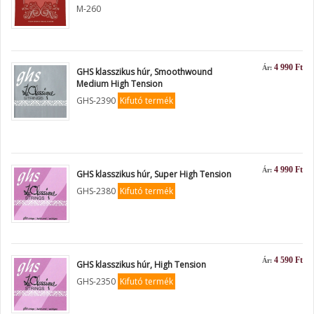
M-260
4 990 Ft
Ár:
GHS klasszikus húr, Smoothwound
Medium High Tension
GHS-2390
Kifutó termék
4 990 Ft
Ár:
GHS klasszikus húr, Super High Tension
GHS-2380
Kifutó termék
4 590 Ft
Ár:
GHS klasszikus húr, High Tension
GHS-2350
Kifutó termék