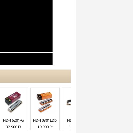
201-G
HD-10301LDb
HS-M20-Ab
HS-MR350V-LF
HD-10201-
0 Ft
19 900 Ft
14 900 Ft
25 900 Ft
14 900 Ft