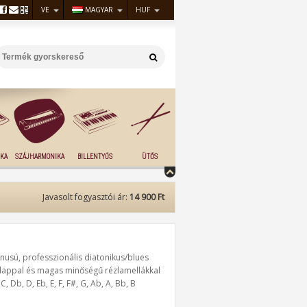
VE
MAGYAR
HUF
KA
SZÁJHARMONIKA
BILLENTYŰS
ÜTŐS
Javasolt fogyasztói ár:
14 900 Ft
ónusú, professzionális diatonikus/blues
őlappal és magas minőségű rézlamellákkal
Db, D, Eb, E, F, F#, G, Ab, A, Bb, B