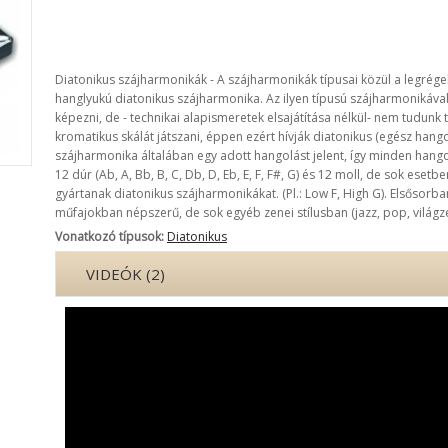
Diatonikus szájharmonikák - A szájharmonikák típusai közül a legrég
hanglyukú diatonikus szájharmonika. Az ilyen típusú szájharmonikával
képezni, de - technikai alapismeretek elsajátítása nélkül- nem tudunk t
kromatikus skálát játszani, éppen ezért hívják diatonikus (egész hang
szájharmonika általában egy adott hangolást jelent, így minden hangol
12 dúr (Ab, A, Bb, B, C, Db, D, Eb, E, F, F#, G) és 12 moll, de sok ese
gyártanak diatonikus szájharmonikákat. (Pl.: Low F, High G). Elsősorban 
műfajokban népszerű, de sok egyéb zenei stílusban (jazz, pop, világze
Vonatkozó típusok:
Diatonikus
VIDEÓK (2)