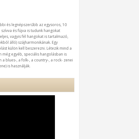
ebbi és legnépszerűbb az egysoros, 10
 szívva és fújva is tudunk hangokat
eljes, vagyis fél hangokat is tartalmazó,
okból álló) szájharmonikának. Egy
ást külön kell beszerezni. Létezik mind a
tben még egyéb, speciális hangolásban is
a blues-, a folk-, a country-, a rock- zenei
ne) is használják.