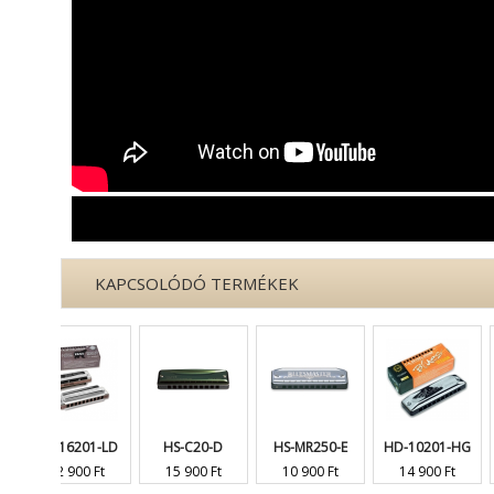
KAPCSOLÓDÓ TERMÉKEK
-16201-LD
HS-C20-D
HS-MR250-E
HD-10201-HG
HD-16
2 900 Ft
15 900 Ft
10 900 Ft
14 900 Ft
32 90