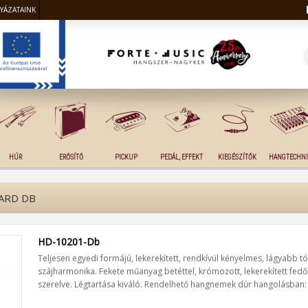
LYÁZATAINK
HÚR
ERŐSÍTŐ
PICKUP
PEDÁL, EFFEKT
KIEGÉSZÍTŐK
HANGTECHNI
DARD DB
HD-10201-Db
Teljesen egyedi formájú, lekerekített, rendkívül kényelmes, lágyabb t
szájharmonika. Fekete műanyag betéttel, krómozott, lekerekített fed
szerelve. Légtartása kiváló. Rendelhető hangnemek dúr hangolásban: C, 