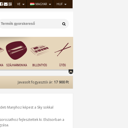
VE
MAGYAR
HUF
KA
SZÁJHARMONIKA
BILLENTYŰS
ÜTŐS
Javasolt fogyasztói ár:
17 900 Ft
redeti Manjihoz képest a Sky sokkal
 sorozathoz fejlesztettek ki. Elsősorban a
gzása.