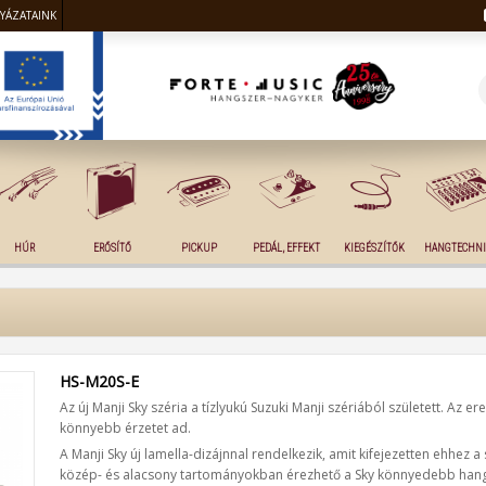
LYÁZATAINK
HÚR
ERŐSÍTŐ
PICKUP
PEDÁL, EFFEKT
KIEGÉSZÍTŐK
HANGTECHNI
HS-M20S-E
Az új Manji Sky széria a tízlyukú Suzuki Manji szériából született. Az e
könnyebb érzetet ad.
A Manji Sky új lamella-dizájnnal rendelkezik, amit kifejezetten ehhez a
közép- és alacsony tartományokban érezhető a Sky könnyedebb han