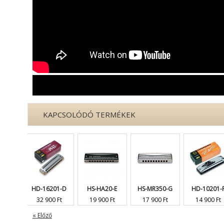
KAPCSOLÓDÓ TERMÉKEK
HD-16201-D
HS-HA20-E
HS-MR350-G
HD-10201-F
32 900 Ft
19 900 Ft
17 900 Ft
14 900 Ft
« Előző