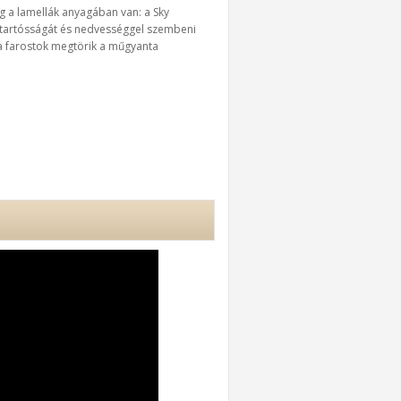
ég a lamellák anyagában van: a Sky
 tartósságát és nedvességgel szembeni
 a farostok megtörik a műgyanta