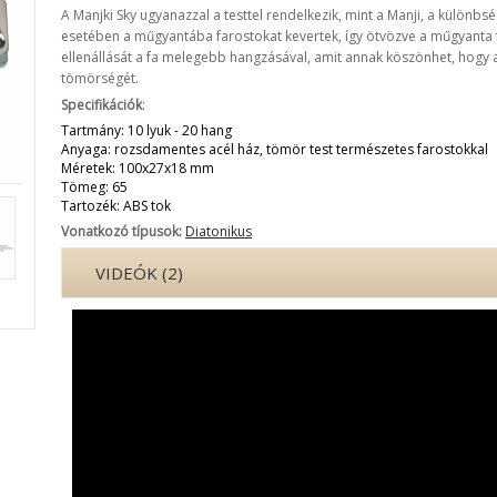
A Manjki Sky ugyanazzal a testtel rendelkezik, mint a Manji, a különbs
esetében a műgyantába farostokat kevertek, így ötvözve a műgyanta
ellenállását a fa melegebb hangzásával, amit annak köszönhet, hogy
tömörségét.
Specifikációk
:
Tartmány: 10 lyuk - 20 hang
Anyaga: rozsdamentes acél ház, tömör test természetes farostokkal
Méretek: 100x27x18 mm
Tömeg: 65
Tartozék: ABS tok
Vonatkozó típusok:
Diatonikus
VIDEÓK (2)