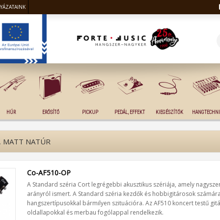
LYÁZATAINK
HÚR
ERŐSÍTŐ
PICKUP
PEDÁL, EFFEKT
KIEGÉSZÍTŐK
HANGTECHNI
, MATT NATÚR
Co-AF510-OP
A Standard széria Cort legrégebbi akusztikus szériája, amely nagyszer
arányról ismert. A Standard széria kezdők és hobbigitárosok számára
hangszertípusokkal bármilyen szituációra. Az AF510 koncert testű git
oldallapokkal és merbau fogólappal rendelkezik.