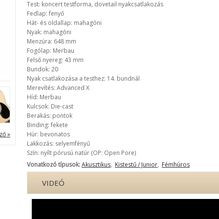
Test: koncert testforma, dovetail nyakcsatlakozás
Fedlap: fenyő
Hát- és oldallap: mahagóni
Nyak: mahagóni
Menzúra: 648 mm
Fogólap: Merbau
Felső nyereg: 43 mm
Bundok: 20
Nyak csatlakozása a testhez: 14. bundnál
Merevítés: Advanced X
Híd: Merbau
Kulcsok: Die-cast
Berakás: pontok
Binding: fekete
ző »
Húr: bevonatos
Lakkozás: selyemfényű
Szín: nyílt pórusú natúr (OP: Open Pore)
Vonatkozó típusok:
Akusztikus
,
Kistestű / Junior
,
Fémhúros
VIDEÓ