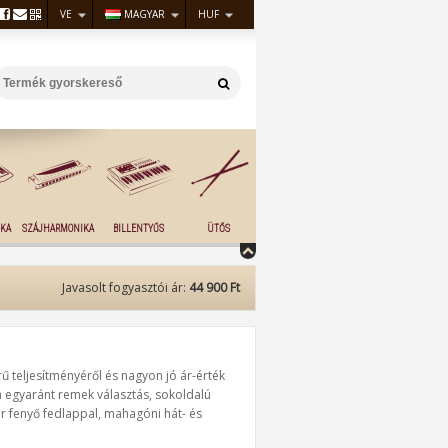
VE
MAGYAR
HUF
KA
SZÁJHARMONIKA
BILLENTYŰS
ÜTŐS
Javasolt fogyasztói ár:
44 900 Ft
ű teljesítményéről és nagyon jó ár-érték
 egyaránt remek választás, sokoldalú
ár fenyő fedlappal, mahagóni hát- és