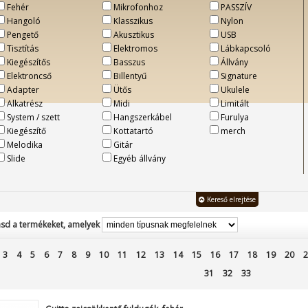
Fehér
Mikrofonhoz
PASSZÍV
Hangoló
Klasszikus
Nylon
Pengető
Akusztikus
USB
Tisztítás
Elektromos
Lábkapcsoló
Kiegészítős
Basszus
Állvány
Elektroncső
Billentyű
Signature
Adapter
Ütős
Ukulele
Alkatrész
Midi
Limitált
System / szett
Hangszerkábel
Furulya
Kiegészítő
Kottatartó
merch
Melodika
Gitár
Slide
Egyéb állvány
Kereső elrejtése
sd a termékeket, amelyek
3
4
5
6
7
8
9
10
11
12
13
14
15
16
17
18
19
20
2
31
32
33