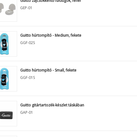
Guitto zajcsökkentő fuldugók, fehér
GEP-01
Guitto húrtompító - Medium, fekete
GGF-02S
Guitto húrtompító - Small, fekete
GGF-01S
Guitto gitártartozék-készlet táskában
GAP-01