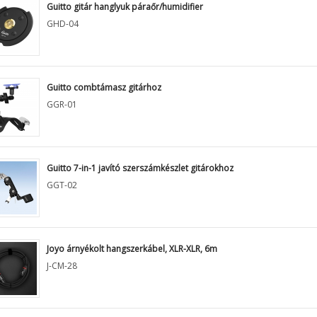
Guitto gitár hanglyuk páraőr/humidifier
GHD-04
Guitto combtámasz gitárhoz
GGR-01
Guitto 7-in-1 javító szerszámkészlet gitárokhoz
GGT-02
Joyo árnyékolt hangszerkábel, XLR-XLR, 6m
J-CM-28