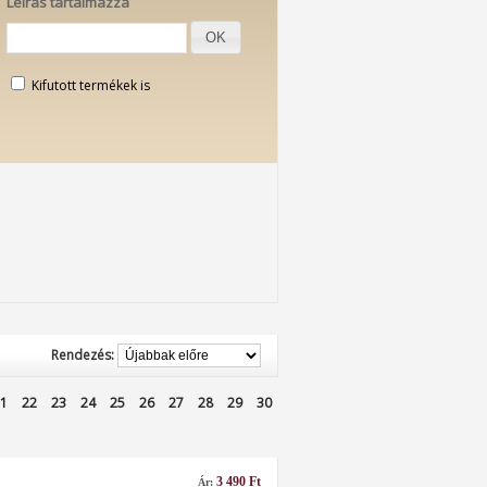
Leírás tartalmazza
OK
Kifutott termékek is
Rendezés:
1
22
23
24
25
26
27
28
29
30
3 490 Ft
Ár: