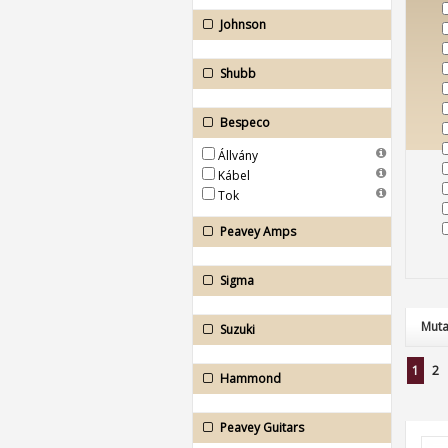
Johnson
Shubb
Bespeco
Állvány
Kábel
Tok
Peavey Amps
Sigma
Muta
Suzuki
1
2
Hammond
Peavey Guitars