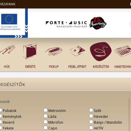
LYÁZATAINK
HÚR
ERŐSÍTŐ
PICKUP
PEDÁL, EFFEKT
KIEGÉSZÍTŐK
HANGTECHNI
IEGÉSZÍTŐK
pusok
Puhatok
Metronóm
Szék
Keménytok
Láda
Heveder
Keverő
Mikrofon
Banjo / Mandolin
Fekete
Capo
AKTÍV