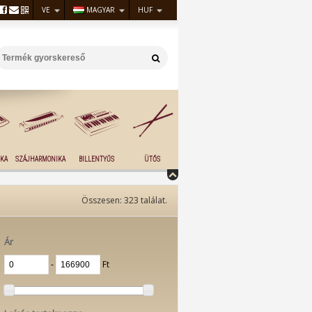
VE
MAGYAR
HUF
KA
SZÁJHARMONIKA
BILLENTYŰS
ÜTŐS
Összesen:
323
találat.
Ár
‐
Ft