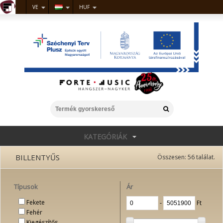
VE
HUF
KATEGÓRIÁK
BILLENTYŰS
Összesen:
56
találat.
Típusok
Ár
Fekete
‐
Ft
Fehér
Kiegészítős