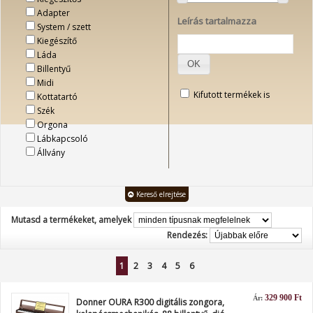
Adapter
Leírás tartalmazza
System / szett
Kiegészítő
Láda
OK
Billentyű
Midi
Kifutott termékek is
Kottatartó
Szék
Orgona
Lábkapcsoló
Állvány
Kereső elrejtése
Mutasd a termékeket, amelyek
Rendezés:
1
2
3
4
5
6
329 900 Ft
Ár:
Donner OURA R300 digitális zongora,