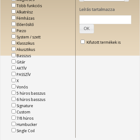
Több funkciós
Leírás tartalmazza
Alkatrész
Fémházas
Előerősítő
OK
Piezo
System / szett
Kifutott termékek is
Klasszikus
Akusztikus
Basszus
Gitár
AKTÍV
PASSZÍV
X
Vonós
5 húros basszus
6 húros basszus
Signature
Custom
7/8 húros
Humbucker
Single Coil