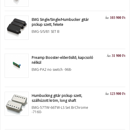
103 900 Ft
Ár:
EMG Single/Single/Humbucker gitár
pickup szett, fekete
EMG-S/S/81 SET B
31 900 Ft
Ár:
Preamp Booster-előerősítő, kapcsoló
nélkül
EMG-PA2 no switch -968-
123 900 Ft
Ár:
Humbucking gitár pickup szett,
szálhúzott króm, long shaft
EMG-57TW-66TW-LS Set BrChrome
-7160-