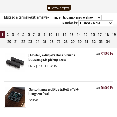
Kereső elrejtése
Mutasd a termékeket, amelyek
Rendezés:
1
2
3
4
5
6
7
8
9
10
11
12
13
14
15
16
17
18
19
20
21
22
23
24
25
26
27
28
29
30
31
32
33
34
77 900 Ft
Ár:
J Modell, aktív Jazz Bass 5 húros
basszusgitár pickup szett
EMG-J5AX-SET -4182-
56 900 Ft
Ár:
Guitto hangszedő beépített effekt-
hangszóróval
GGP-05