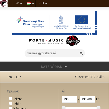
VE
HUF
KATEGÓRIÁK
PICKUP
Összesen:
339
találat.
Típusok
Ár
Fekete
‐
Ft
Fehér
Mágneses