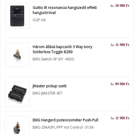
58 900 Ft
Ár:
Guitto IR rezonancia hangszedő effekt
hangszóróval
GGP-04
11 900 Ft
Ár:
Három állású kapcsoló 3 Way ivory
Solderless Toggle B289
EMG-Switch-3P IVY -4920-
99 900 Ft
Ár:
JMaster pickup szett
EMG-JMASTER-SET
11 900 Ft
Ár:
EMG Hangerő potenciométer Push-Pull
EMG-25KASPL PPP Vol Control -3136-