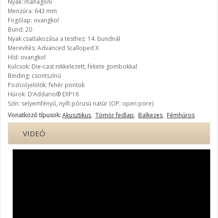
Nyak: mahagóni
Menzúra: 643 mm
Fogólap: ovangkol
Bund: 20
Nyak csatlakozása a testhez: 14. bundnál
Merevítés: Advanced Scalloped X
Híd: ovangkol
Kulcsok: Die-cast nikkelezett, fekete gombokkal
Binding: csontszínű
Pozíciójelölők: fehér pontok
Húrok: D’Addario® EXP16
Szín: selyemfényű, nyílt pórusú natúr (OP: open pore)
Vonatkozó típusok:
Akusztikus
,
Tömör fedlap
,
Balkezes
,
Fémhúros
VIDEÓ