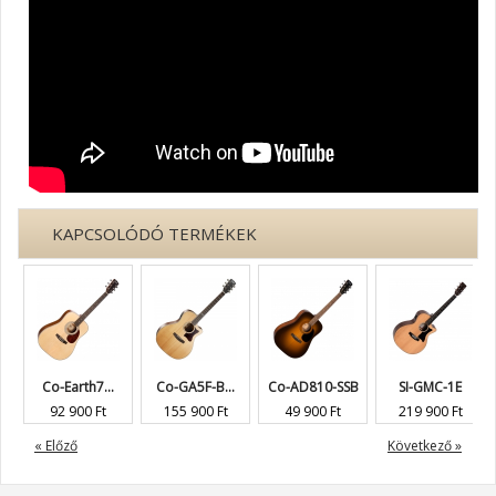
KAPCSOLÓDÓ TERMÉKEK
Co-Earth7...
Co-GA5F-B...
Co-AD810-SSB
SI-GMC-1E
92 900 Ft
155 900 Ft
49 900 Ft
219 900 Ft
« Előző
Következő »