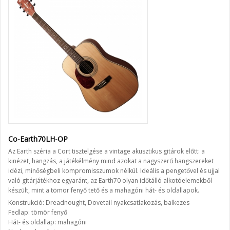
Co-Earth70LH-OP
Az Earth széria a Cort tisztelgése a vintage akusztikus gitárok előtt: a
kinézet, hangzás, a játékélmény mind azokat a nagyszerű hangszereket
idézi, minőségbeli kompromisszumok nélkül. Ideális a pengetővel és ujjal
való gitárjátékhoz egyaránt, az Earth70 olyan időtálló alkotóelemekből
készült, mint a tömör fenyő tető és a mahagóni hát- és oldallapok.
Konstrukció: Dreadnought, Dovetail nyakcsatlakozás, balkezes
Fedlap: tömör fenyő
Hát- és oldallap: mahagóni