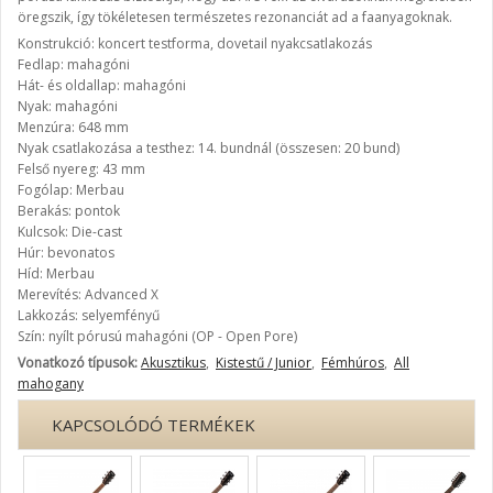
öregszik, így tökéletesen természetes rezonanciát ad a faanyagoknak.
Konstrukció: koncert testforma, dovetail nyakcsatlakozás
Fedlap: mahagóni
Hát- és oldallap: mahagóni
Nyak: mahagóni
Menzúra: 648 mm
Nyak csatlakozása a testhez: 14. bundnál (összesen: 20 bund)
Felső nyereg: 43 mm
Fogólap: Merbau
Berakás: pontok
Kulcsok: Die-cast
Húr: bevonatos
Híd: Merbau
Merevítés: Advanced X
Lakkozás: selyemfényű
Szín: nyílt pórusú mahagóni (OP - Open Pore)
Vonatkozó típusok:
Akusztikus
,
Kistestű / Junior
,
Fémhúros
,
All
mahogany
KAPCSOLÓDÓ TERMÉKEK