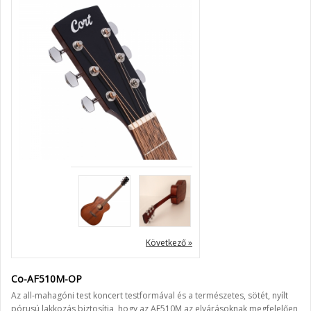
« Előző
Következő »
Co-AF510M-OP
Az all-mahagóni test koncert testformával és a természetes, sötét, nyílt
pórusú lakkozás biztosítja, hogy az AF510M az elvárásoknak megfelelően