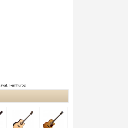
kával
,
Fémhúros