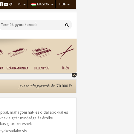
VE
MAGYAR
HUF
KA
SZÁJHARMONIKA
BILLENTYŰS
ÜTŐS
Javasolt fogyasztói ár:
70 900 Ft
ppal, mahagóni hát- és oldallapokkal és
knek a gitár minősége és értéke
us gitárt keresnek.
 nyakcsatlakozás