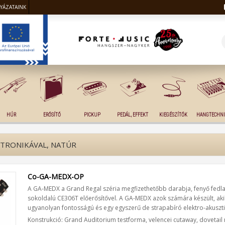
LYÁZATAINK
HÚR
ERŐSÍTŐ
PICKUP
PEDÁL, EFFEKT
KIEGÉSZÍTŐK
HANGTECHNI
KTRONIKÁVAL, NATÚR
Co-GA-MEDX-OP
A GA-MEDX a Grand Regal széria megfizethetőbb darabja, fenyő fedla
sokoldalú CE306T előerősítővel. A GA-MEDX azok számára készült, aki
ugyanolyan fontosságú és egy egyszerű de strapabíró elektro-akusztik
Konstrukció: Grand Auditorium testforma, velencei cutaway, dovetail