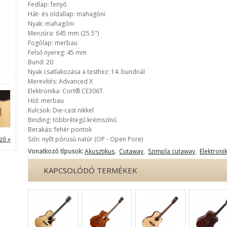
Fedlap: fenyő
Hát- és oldallap: mahagóni
Nyak: mahagóni
Menzúra: 645 mm (25.5")
Fogólap: merbau
Felső nyereg: 45 mm
Bund: 20
Nyak csatlakozása a testhez: 14. bundnál
Merevítés: Advanced X
Elektronika: Cort® CE306T
Híd: merbau
Kulcsok: Die-cast nikkel
Binding: többrétegű krémszínű
Berakás: fehér pontok
ző »
Szín: nyílt pórusú natúr (OP - Open Pore)
Vonatkozó típusok:
Akusztikus
,
Cutaway
,
Szimpla cutaway
,
Elektroni
KAPCSOLÓDÓ TERMÉKEK