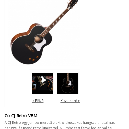
« Előző
Következő »
Co-CJ-Retro-VBM
A CJ-Retro egy Jumbo méretű elektro-akusztikus hangszer, hatalmas
hanggal és menő retro kinézettel. A jumbo test fenyő fedlappal és