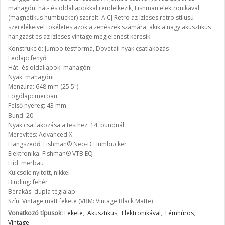
mahagóni hát- és oldallapokkal rendelkezik, Fishman elektronikával
(magnetikus humbucker) szerelt. A CJ Retro az ízléses retro stílusú
szerelékeivel tökéletes azok a zenészek számára, akik a nagy akusztikus
hangzást és az ízléses vintage megjelenést keresik.
Konstrukció: Jumbo testforma, Dovetail nyak csatlakozás
Fedlap: fenyő
Hát- és oldallapok: mahagóni
Nyak: mahagóni
Menzúra: 648 mm (25.5")
Fogólap: merbau
Felső nyereg: 43 mm
Bund: 20
Nyak csatlakozása a testhez: 14. bundnál
Merevítés: Advanced X
Hangszedő: Fishman® Neo-D Humbucker
Elektronika: Fishman® VTB EQ
Híd: merbau
Kulcsok: nyitott, nikkel
Binding: fehér
Berakás: dupla téglalap
Szín: Vintage matt fekete (VBM: Vintage Black Matte)
Vonatkozó típusok:
Fekete
,
Akusztikus
,
Elektronikával
,
Fémhúros
,
Vintage