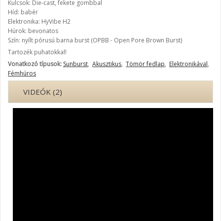
Kulcsok: Die-cast, fekete gombbal
Híd: babér
Elektronika: HyVibe H2
Húrok: bevonatos
Szín: nyílt pórusú barna burst (OPBB - Open Pore Brown Burst)
Tartozék puhatokkal!
Vonatkozó típusok:
Sunburst
,
Akusztikus
,
Tömör fedlap
,
Elektronikával
,
Fémhúros
VIDEÓK (2)