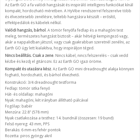
Az Earth GO a fa valódi hangzását és inspiráló intelligens funkciókat kínál
kompakt, hordozható méretben. A HyVibe rendszerrel felszerelve több
és élvezetesebb zenélésre, teltebb hangzásra készült – erősítő,
effektpedálok és kábelek nélkül.
Valódi hangzás, bárhol
. A tömör fenyőfa fedlap és a mahagóni test
meleg, természetes hangzást biztosít – akár hétvégi kempingező vagy,
akár a nappalidban játszol, vagy csak gyakrabban szeretnél zenélni, az
Earth GO úgy lett kialakítva, hogy inspiráljon téged.
Nincs beállítás. Csak a zene
. Nincs kábel, nincs felszerelés – csak vedd
kézbe és kezdj el gitározni. Ez az Earth GO igazi öröme.
Kompakt és utazásra kész
. Az Earth GO mini dreadnought alakja könnyen
fogható, hordozható, és bárhol élvezhető.
Konstrukció: 3/4 dreadnought testforma
Fedlap: tömör sitka fenyő
Hát- és oldallap: mahagóni
Nyak: mahagóni, két irányban állítható pálcával
Fogólap: babér
Menzúra: 22.8” (578 mm)
Nyak csatlakozása a testhez: 14. bundnál (összesen: 19 bund)
Felső nyereg: 43 mm, PPS
Berakás: 6 mm-es fehér pontok
Rozetta: piros gyöngy akril