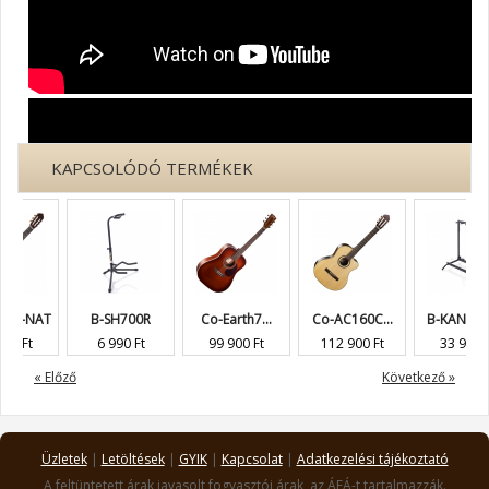
KAPCSOLÓDÓ TERMÉKEK
-NAT
B-SH700R
Co-Earth7...
Co-AC160C...
B-KANGA05N
t
6 990 Ft
99 900 Ft
112 900 Ft
33 900 Ft
« Előző
Következő »
Üzletek
|
Letöltések
|
GYIK
|
Kapcsolat
|
Adatkezelési tájékoztató
A feltüntetett árak javasolt fogyasztói árak, az ÁFÁ-t tartalmazzák.