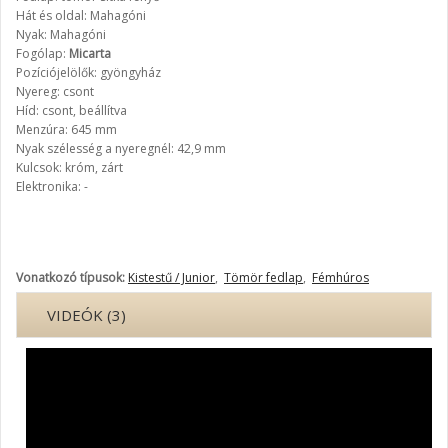
Hát és oldal: Mahagóni
Nyak: Mahagóni
Fogólap:
Micarta
Pozíciójelölők: gyöngyház
Nyereg: csont
Híd: csont, beállítva
Menzúra: 645 mm
Nyak szélesség a nyeregnél: 42,9 mm
Kulcsok: króm, zárt
Elektronika: -
Vonatkozó típusok:
Kistestű / Junior
,
Tömör fedlap
,
Fémhúros
VIDEÓK (3)