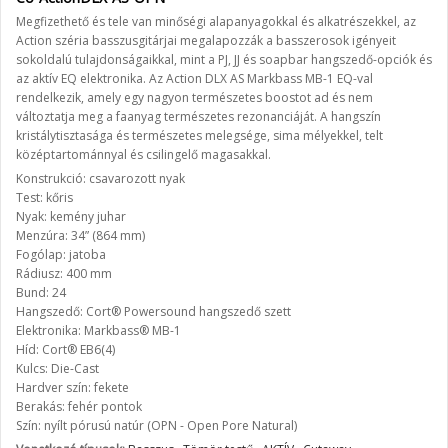
Megfizethető és tele van minőségi alapanyagokkal és alkatrészekkel, az
Action széria basszusgitárjai megalapozzák a basszerosok igényeit
sokoldalú tulajdonságaikkal, mint a PJ, JJ és soapbar hangszedő-opciók és
az aktív EQ elektronika. Az Action DLX AS Markbass MB-1 EQ-val
rendelkezik, amely egy nagyon természetes boostot ad és nem
változtatja meg a faanyag természetes rezonanciáját. A hangszín
kristálytisztasága és természetes melegsége, sima mélyekkel, telt
középtartománnyal és csilingelő magasakkal.
Konstrukció: csavarozott nyak
Test: kőris
Nyak: kemény juhar
Menzúra: 34” (864 mm)
Fogólap: jatoba
Rádiusz: 400 mm
Bund: 24
Hangszedő: Cort® Powersound hangszedő szett
Elektronika: Markbass® MB-1
Híd: Cort® EB6(4)
Kulcs: Die-Cast
Hardver szín: fekete
Berakás: fehér pontok
Szín: nyílt pórusú natúr (OPN - Open Pore Natural)