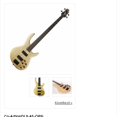
« Előző
Következő »
Co-ActionDLX-AS-OPN