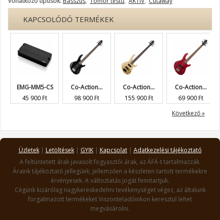
Vonatkozó típusok:
Basszus
,
Tömör testű
,
AKTÍV
,
Cutaway
KAPCSOLÓDÓ TERMÉKEK
EMG-MM5-CS
Co-Action...
Co-Action...
Co-Action...
45 900 Ft
98 900 Ft
155 900 Ft
69 900 Ft
« Előző
Következő »
Üzletek
|
Letöltések
|
GYIK
|
Kapcsolat
|
Adatkezelési tájékoztató
A feltüntetett árak javasolt fogyasztói árak, az ÁFÁ-t tartalmazzák.
Áraink tájékoztató jellegűek, jellemzően a készleten tartott termékekre
érvényesek. A változtatás jogát fenntartjuk.
Cégünk kizárólag nagykereskedelmi tevékenységet végez, az általunk
forgalmazott termékeket Viszonteladóinkon keresztül lehet
megvásárolni.