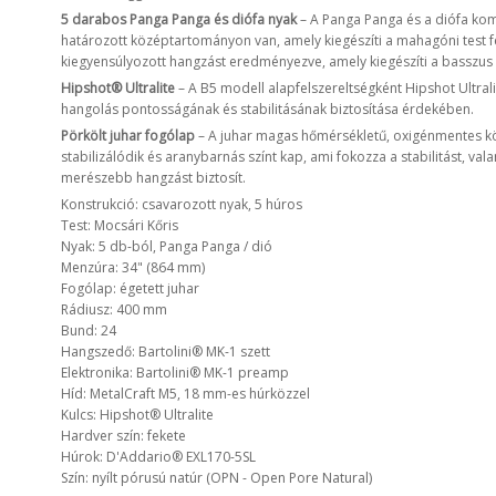
5 darabos Panga Panga és diófa nyak
– A Panga Panga és a diófa kom
határozott középtartományon van, amely kiegészíti a mahagóni test f
kiegyensúlyozott hangzást eredményezve, amely kiegészíti a basszus
Hipshot® Ultralite
– A B5 modell alapfelszereltségként Hipshot Ultral
hangolás pontosságának és stabilitásának biztosítása érdekében.
Pörkölt juhar fogólap
– A juhar magas hőmérsékletű, oxigénmentes kö
stabilizálódik és aranybarnás színt kap, ami fokozza a stabilitást, va
merészebb hangzást biztosít.
Konstrukció: csavarozott nyak, 5 húros
Test: Mocsári Kőris
Nyak: 5 db-ból, Panga Panga / dió
Menzúra: 34" (864 mm)
Fogólap: égetett juhar
Rádiusz: 400 mm
Bund: 24
Hangszedő: Bartolini® MK-1 szett
Elektronika: Bartolini® MK-1 preamp
Híd: MetalCraft M5, 18 mm-es húrközzel
Kulcs: Hipshot® Ultralite
Hardver szín: fekete
Húrok: D'Addario® EXL170-5SL
Szín: nyílt pórusú natúr (OPN - Open Pore Natural)