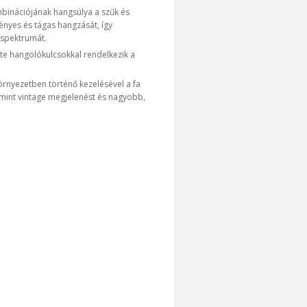
binációjának hangsúlya a szűk és
ényes és tágas hangzását, így
 spektrumát.
ite hangolókulcsokkal rendelkezik a
rnyezetben történő kezelésével a fa
lamint vintage megjelenést és nagyobb,