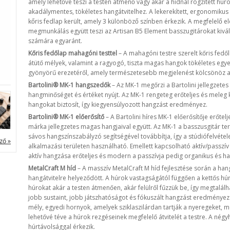
amely lehetővé teszi a testen átmenő vagy akár a hídnál rögzített hú
akadálymentes, tökéletes hangátvitelhez. A lekerekített, ergonomiku
kőris fedlap került, amely 3 különböző színben érkezik. A megfelelő 
megmunkálás együtt teszi az Artisan B5 Element basszugitárokat kiváló
számára egyaránt.
Kőris fedőlap mahagóni testtel
– A mahagóni testre szerelt kőris fedőla
átütő mélyek, valamint a ragyogó, tiszta magas hangok tökéletes egye
gyönyörű erezetéről, amely természetesebb megjelenést kölcsönöz 
Bartolini® MK-1 hangszedők
– Az MK-1 megőrzi a Bartolini jellegzete
hangminőséget és értéket nyújt. Az MK-1 rengeteg erőteljes és meleg 
hangokat biztosít, így kiegyensúlyozott hangzást eredményez.
Bartolini® MK-1 előerősítő
– A Bartolini híres MK-1 előerősítője erőtelj
márka jellegzetes magas hangjaival együtt. Az MK-1 a basszusgitár t
sávos hangszínszabályzó segítségével továbbítja, így a stúdiófelvéte
ző »
alkalmazási területen használható. Emellett kapcsolható aktív/passz
aktív hangzása erőteljes és modern a passzívja pedig organikus és 
MetalCraft M híd
– A masszív MetalCraft M híd fejlesztése során a han
hangátvitelre helyeződött. A húrok vastagságától függően a kettős hú
húrokat akár a testen átmenően, akár felülről fűzzük be, így megtalá
jobb sustaint, jobb játszhatóságot és fókuszált hangzást eredményez.
mély, egyedi hornyok, amelyek sziklaszilárdan tartják a nyeregeket,
lehetővé téve a húrok rezgéseinek megfelelő átvitelét a testre. A né
húrtávolsággal érkezik.