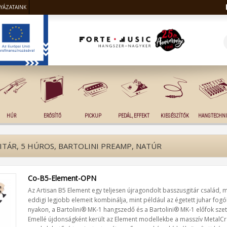
LYÁZATAINK
HÚR
ERŐSÍTŐ
PICKUP
PEDÁL, EFFEKT
KIEGÉSZÍTŐK
HANGTECHNI
TÁR, 5 HÚROS, BARTOLINI PREAMP, NATÚR
Co-B5-Element-OPN
Az Artisan B5 Element egy teljesen újragondolt basszusgitár család, me
eddigi legjobb elemeit kombinálja, mint például az égetett juhar fog
nyakon, a Bartolini® MK-1 hangszedő és a Bartolini® MK-1 előfok szet
Emellé újdonságként került az Element modellekbe a masszív MetalCr