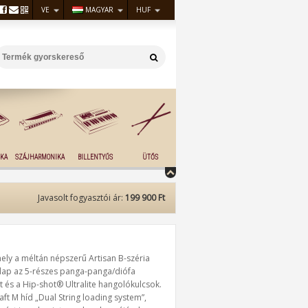
VE
MAGYAR
HUF
KA
SZÁJHARMONIKA
BILLENTYŰS
ÜTŐS
Javasolt fogyasztói ár:
199 900 Ft
ly a méltán népszerű Artisan B-széria
ólap az 5-részes panga-panga/diófa
t és a Hip-shot® Ultralite hangolókulcsok.
aft M híd „Dual String loading system”,