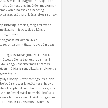
rozást is, valamint nagyban hozzájárul az
s mahagóni testre gyönyörűen megformált
elemek kombinálása és a minőségi
 választássá a profik és a lelkes rajongók
p biztosítja a meleg, mégis telített és
nsúlyát, nem is beszélve a kőrisfa
a hangszernek.
s hangzását, miközben kiváló
közepet, valamint tiszta, ragyogó magas
es, mégis tiszta hangfokozást biztosít a
ermészetes élénkségét egy rugalmas, 3-
lektől a nagy koncerttermekig számos
ív üzemmóddal is rendelkezik, amelynek az
hagyományos.
gsúly a könnyű kezelhetőségre és a jobb
rbefogó rendszer lehetővé teszi, hogy a
lható a legoptimálisabb húrfeszesség, ami
 A hangátvitel másik nagy előrelépése a
 megakadályozva a nem kívánt mozgást, és
gyhúros MetalCraft M5 most 18 mm-es