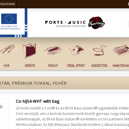
LYÁZATAINK
HÚR
ERŐSÍTŐ
PICKUP
PEDÁL, EFFEKT
KIEGÉSZÍTŐK
HANGTECHNI
TÁR, PRÉMIUM TOKKAL, FEHÉR
Co-NJS4-WHT with bag
20 évvel ezelőtt a Cort® és az Elrick Bass Guitars® egyesítették erőiket
Cort-verzióját, ami a komoly basszerosok között gyorsan, nagy népsze
születésnapján, az Elrick Bass Guitars® ismételten a Cort partnere lett
létrehozásában. Az NJS (New Jazz Standard) modern, J-sílusú basszusg