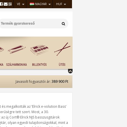
VE
MAGYAR
HUF
KA
SZÁJHARMONIKA
BILLENTYŰS
ÜTŐS
Javasolt fogyasztói ár:
389 900 Ft
 és megalkották az ‘Elrick e-volution Bass’
rűségre tett szert. Most, a 30.
 az új Cort® Elrick NJS basszusgitárok
itár, olyan egyedi tulajdonságokkal, mint a