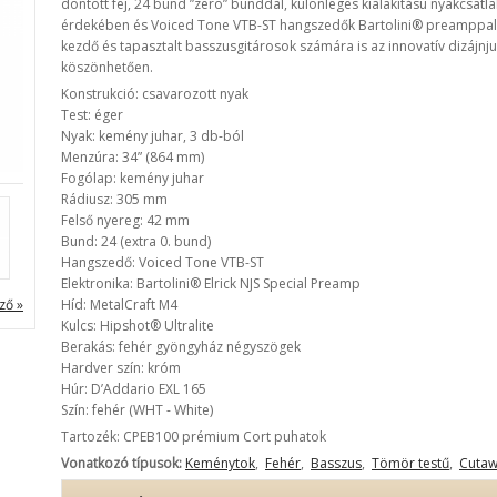
döntött fej, 24 bund ”zero” bunddal, különleges kialakítású nyakcs
érdekében és Voiced Tone VTB-ST hangszedők Bartolini® preamppal. 
kezdő és tapasztalt basszusgitárosok számára is az innovatív dizájnj
köszönhetően.
Konstrukció: csavarozott nyak
Test: éger
Nyak: kemény juhar, 3 db-ból
Menzúra: 34” (864 mm)
Fogólap: kemény juhar
Rádiusz: 305 mm
Felső nyereg: 42 mm
Bund: 24 (extra 0. bund)
Hangszedő: Voiced Tone VTB-ST
Elektronika: Bartolini® Elrick NJS Special Preamp
ző »
Híd: MetalCraft M4
Kulcs: Hipshot® Ultralite
Berakás: fehér gyöngyház négyszögek
Hardver szín: króm
Húr: D’Addario EXL 165
Szín: fehér (WHT - White)
Tartozék: CPEB100 prémium Cort puhatok
Vonatkozó típusok:
Keménytok
,
Fehér
,
Basszus
,
Tömör testű
,
Cuta