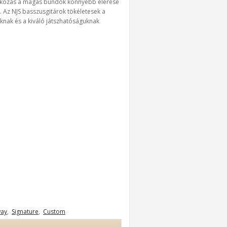
atlakozás a magas bundok könnyebb elérése
Az NJS basszusgitárok tökéletesek a
uknak és a kiváló játszhatóságuknak
way
,
Signature
,
Custom