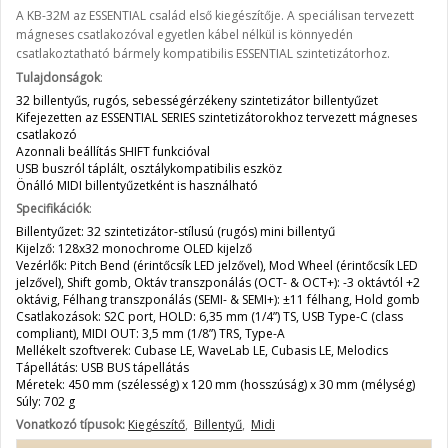
A KB-32M az ESSENTIAL család első kiegészítője. A speciálisan tervezett
mágneses csatlakozóval egyetlen kábel nélkül is könnyedén
csatlakoztatható bármely kompatibilis ESSENTIAL szintetizátorhoz.
Tulajdonságok
:
32 billentyűs, rugós, sebességérzékeny szintetizátor billentyűzet
Kifejezetten az ESSENTIAL SERIES szintetizátorokhoz tervezett mágneses
csatlakozó
Azonnali beállítás SHIFT funkcióval
USB buszról táplált, osztálykompatibilis eszköz
Önálló MIDI billentyűzetként is használható
Specifikációk
:
Billentyűzet: 32 szintetizátor-stílusú (rugós) mini billentyű
Kijelző: 128x32 monochrome OLED kijelző
Vezérlők: Pitch Bend (érintőcsík LED jelzővel), Mod Wheel (érintőcsík LED
jelzővel), Shift gomb, Oktáv transzponálás (OCT- & OCT+): -3 oktávtól +2
oktávig, Félhang transzponálás (SEMI- & SEMI+): ±11 félhang, Hold gomb
Csatlakozások: S2C port, HOLD: 6,35 mm (1/4”) TS, USB Type-C (class
compliant), MIDI OUT: 3,5 mm (1/8”) TRS, Type-A
Mellékelt szoftverek: Cubase LE, WaveLab LE, Cubasis LE, Melodics
Tápellátás: USB BUS tápellátás
Méretek: 450 mm (szélesség) x 120 mm (hosszúság) x 30 mm (mélység)
Súly: 702 g
Vonatkozó típusok:
Kiegészítő
,
Billentyű
,
Midi