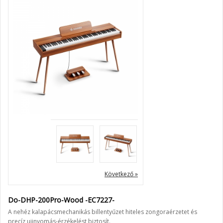
Következő »
Do-DHP-200Pro-Wood -EC7227-
A nehéz kalapácsmechanikás billentyűzet hiteles zongoraérzetet és
precíz ujjnyomás-érzékelést biztosít.