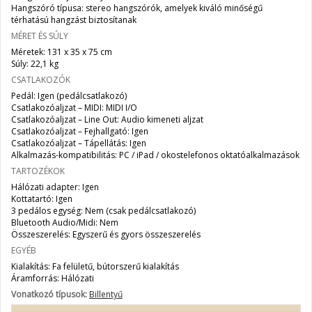
Hangszóró típusa: stereo hangszórók, amelyek kiváló minőségű
térhatású hangzást biztosítanak
MÉRET ÉS SÚLY
Méretek: 131 x 35 x 75 cm
Súly: 22,1 kg
CSATLAKOZÓK
Pedál: Igen (pedálcsatlakozó)
Csatlakozóaljzat – MIDI: MIDI I/O
Csatlakozóaljzat – Line Out: Audio kimeneti aljzat
Csatlakozóaljzat – Fejhallgató: Igen
Csatlakozóaljzat – Tápellátás: Igen
Alkalmazás-kompatibilitás: PC / iPad / okostelefonos oktatóalkalmazások
TARTOZÉKOK
Hálózati adapter: Igen
Kottatartó: Igen
3 pedálos egység: Nem (csak pedálcsatlakozó)
Bluetooth Audio/Midi: Nem
Összeszerelés: Egyszerű és gyors összeszerelés
EGYÉB
Kialakítás: Fa felületű, bútorszerű kialakítás
Áramforrás: Hálózati
Vonatkozó típusok:
Billentyű