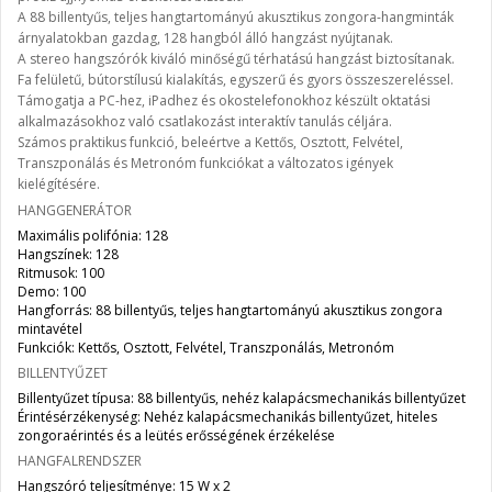
A 88 billentyűs, teljes hangtartományú akusztikus zongora-hangminták
árnyalatokban gazdag, 128 hangból álló hangzást nyújtanak.
A stereo hangszórók kiváló minőségű térhatású hangzást biztosítanak.
Fa felületű, bútorstílusú kialakítás, egyszerű és gyors összeszereléssel.
Támogatja a PC-hez, iPadhez és okostelefonokhoz készült oktatási
alkalmazásokhoz való csatlakozást interaktív tanulás céljára.
Számos praktikus funkció, beleértve a Kettős, Osztott, Felvétel,
Transzponálás és Metronóm funkciókat a változatos igények
kielégítésére.
HANGGENERÁTOR
Maximális polifónia: 128
Hangszínek: 128
Ritmusok: 100
Demo: 100
Hangforrás: 88 billentyűs, teljes hangtartományú akusztikus zongora
mintavétel
Funkciók: Kettős, Osztott, Felvétel, Transzponálás, Metronóm
BILLENTYŰZET
Billentyűzet típusa: 88 billentyűs, nehéz kalapácsmechanikás billentyűzet
Érintésérzékenység: Nehéz kalapácsmechanikás billentyűzet, hiteles
zongoraérintés és a leütés erősségének érzékelése
HANGFALRENDSZER
Hangszóró teljesítménye: 15 W x 2