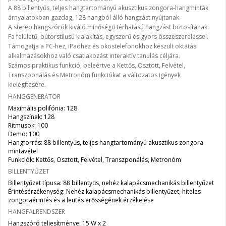
A 88 billentyűs, teljes hangtartományú akusztikus zongora-hangminták
árnyalatokban gazdag, 128 hangból álló hangzást nyújtanak.
A stereo hangszórók kiváló minőségű térhatású hangzást biztosítanak.
Fa felületű, bútorstílusú kialakítás, egyszerű és gyors összeszereléssel.
Támogatja a PC-hez, iPadhez és okostelefonokhoz készült oktatási
alkalmazásokhoz való csatlakozást interaktív tanulás céljára.
Számos praktikus funkció, beleértve a Kettős, Osztott, Felvétel,
Transzponálás és Metronóm funkciókat a változatos igények
kielégítésére.
HANGGENERÁTOR
Maximális polifónia: 128
Hangszínek: 128
Ritmusok: 100
Demo: 100
Hangforrás: 88 billentyűs, teljes hangtartományú akusztikus zongora
mintavétel
Funkciók: Kettős, Osztott, Felvétel, Transzponálás, Metronóm
BILLENTYŰZET
Billentyűzet típusa: 88 billentyűs, nehéz kalapácsmechanikás billentyűzet
Érintésérzékenység: Nehéz kalapácsmechanikás billentyűzet, hiteles
zongoraérintés és a leütés erősségének érzékelése
HANGFALRENDSZER
Hangszóró teljesítménye: 15 W x 2