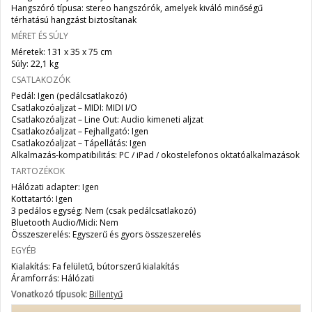
Hangszóró típusa: stereo hangszórók, amelyek kiváló minőségű
térhatású hangzást biztosítanak
MÉRET ÉS SÚLY
Méretek: 131 x 35 x 75 cm
Súly: 22,1 kg
CSATLAKOZÓK
Pedál: Igen (pedálcsatlakozó)
Csatlakozóaljzat – MIDI: MIDI I/O
Csatlakozóaljzat – Line Out: Audio kimeneti aljzat
Csatlakozóaljzat – Fejhallgató: Igen
Csatlakozóaljzat – Tápellátás: Igen
Alkalmazás-kompatibilitás: PC / iPad / okostelefonos oktatóalkalmazások
TARTOZÉKOK
Hálózati adapter: Igen
Kottatartó: Igen
3 pedálos egység: Nem (csak pedálcsatlakozó)
Bluetooth Audio/Midi: Nem
Összeszerelés: Egyszerű és gyors összeszerelés
EGYÉB
Kialakítás: Fa felületű, bútorszerű kialakítás
Áramforrás: Hálózati
Vonatkozó típusok:
Billentyű