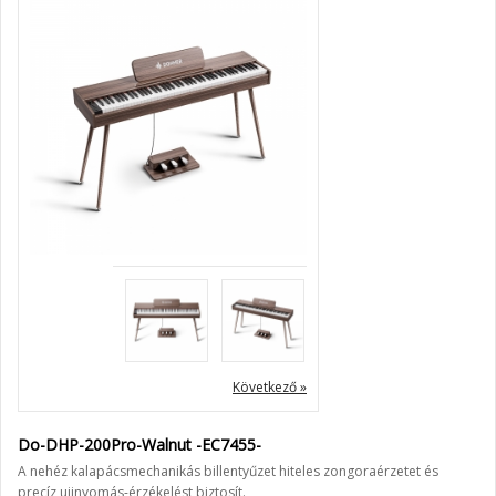
« Előző
Következő »
Do-DHP-200Pro-Walnut -EC7455-
A nehéz kalapácsmechanikás billentyűzet hiteles zongoraérzetet és
precíz ujjnyomás-érzékelést biztosít.