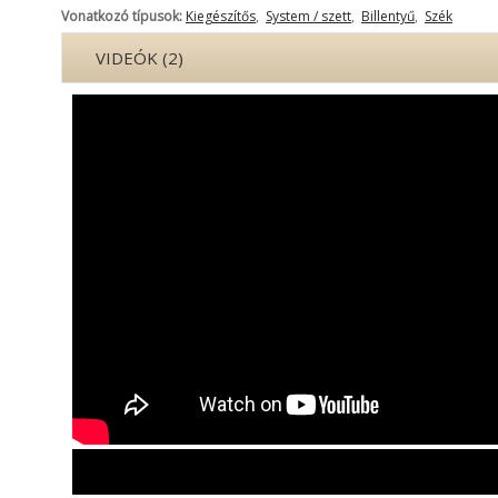
Vonatkozó típusok:
Kiegészítős
,
System / szett
,
Billentyű
,
Szék
VIDEÓK (2)