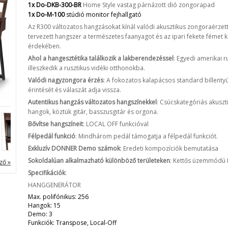
1x Do-DKB-300-BR
Home Style vastag párnázott dió zongorapad
1x Do-M-100
stúdió monitor fejhallgató
Az R300 változatos hangzásokat kínál valódi akusztikus zongoraérzette
tervezett hangszer a természetes faanyagot és az ipari fekete fémet k
érdekében.
Ahol a hangesztétika találkozik a lakberendezéssel
: Egyedi amerikai 
illeszkedik a rusztikus vidéki otthonokba.
Valódi nagyzongora érzés
: A fokozatos kalapácsos standard billenty
érintését és válaszát adja vissza.
Autentikus hangzás változatos hangszínekkel
: Csúcskategóriás akusz
hangok, köztük gitár, basszusgitár és orgona.
Bővítse hangszíneit
: LOCAL OFF funkcióval
Félpedál funkció
: Mindhárom pedál támogatja a félpedál funkciót.
Exkluzív DONNER Demo számok
: Eredeti kompozíciók bemutatása
Sokoldalúan alkalmazható különböző területeken
: Kettős üzemmódú 
ző »
Specifikációk
:
HANGGENERÁTOR
Max. polifónikus: 256
Hangok: 15
Demo: 3
Funkciók: Transpose, Local-Off