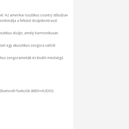
l. Az amerikai rusztikus country stílusban
ombinálja a feltűnő dizájnkontraszt
rusztikus dizájn, amely harmonikusan
űzet egy akusztikus zongora valódi
tikus zongoraminták és kiváló minőségű
Bluetooth funkciók (MIDI+AUDIO)