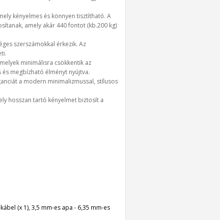
amely kényelmes és könnyen tisztítható. A
sítanak, amely akár 440 fontot (kb.200 kg)
kséges szerszámokkal érkezik. Az
ti.
amelyek minimálisra csökkentik az
s és megbízható élményt nyújtva.
leganciát a modern minimalizmussal, stílusos
ely hosszan tartó kényelmet biztosít a
kábel (x 1), 3,5 mm-es apa - 6,35 mm-es