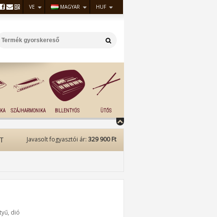
VE
MAGYAR
HUF
KA
SZÁJHARMONIKA
BILLENTYŰS
ÜTŐS
T
Javasolt fogyasztói ár:
329 900 Ft
tyű, dió