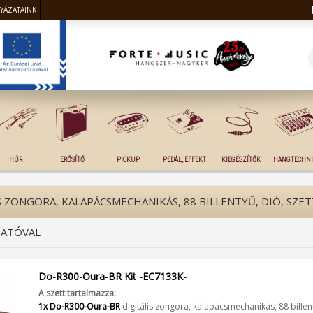
LYÁZATAINK
HÚR
ERŐSÍTŐ
PICKUP
PEDÁL, EFFEKT
KIEGÉSZÍTŐK
HANGTECHNI
 ZONGORA, KALAPÁCSMECHANIKÁS, 88 BILLENTYŰ, DIÓ, SZET
GATÓVAL
Do-R300-Oura-BR Kit -EC7133K-
A szett tartalmazza:
1x Do-R300-Oura-BR
digitális zongora, kalapácsmechanikás, 88 billen