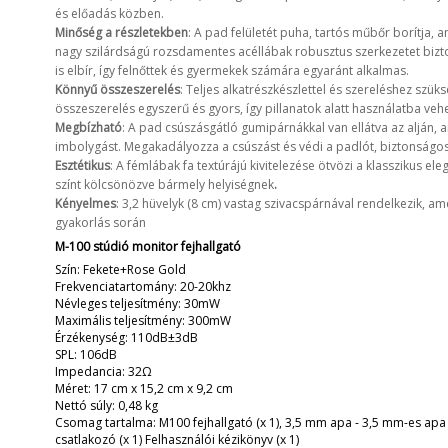
és előadás közben.
Minőség a részletekben
: A pad felületét puha, tartós műbőr borítja, 
nagy szilárdságú rozsdamentes acéllábak robusztus szerkezetet bizto
is elbír, így felnőttek és gyermekek számára egyaránt alkalmas.
Könnyű összeszerelés
: Teljes alkatrészkészlettel és szereléshez szü
összeszerelés egyszerű és gyors, így pillanatok alatt használatba vehe
Megbízható
: A pad csúszásgátló gumipárnákkal van ellátva az alján, 
imbolygást. Megakadályozza a csúszást és védi a padlót, biztonságo
Esztétikus
: A fémlábak fa textúrájú kivitelezése ötvözi a klasszikus e
színt kölcsönözve bármely helyiségnek
.
Kényelmes
: 3,2 hüvelyk (8 cm) vastag szivacspárnával rendelkezik, am
gyakorlás során
M-100 stúdió monitor fejhallgató
Szín: Fekete+Rose Gold
Frekvenciatartomány: 20-20khz
Névleges teljesítmény: 30mW
Maximális teljesítmény: 300mW
Érzékenység: 110dB±3dB
SPL: 106dB
Impedancia: 32Ω
Méret: 17 cm x 15,2 cm x 9,2 cm
Nettó súly: 0,48 kg
Csomag tartalma: M100 fejhallgató (x 1), 3,5 mm apa - 3,5 mm-es apa 
csatlakozó (x 1) Felhasználói kézikönyv (x 1)