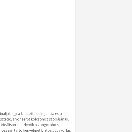
álják, így a klasszikus elegancia és a
esztétikus vonzerőt kölcsönöz szobájának.
ideálisan illeszkedik a zongorához.
 hosszan tartó kényelmet biztosít gyakorlás