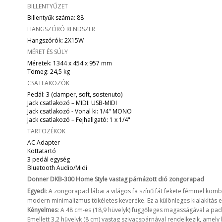
BILLENTYŰZET
Billentyűk száma: 88
HANGSZÓRÓ RENDSZER
Hangszórók: 2X15W
MÉRET ÉS SÚLY
Méretek: 1344 x 454 x 957 mm
Tömeg: 24,5 kg
CSATLAKOZÓK
Pedál: 3 (damper, soft, sostenuto)
Jack csatlakozó – MIDI: USB-MIDI
Jack csatlakozó - Vonal ki: 1/4" MONO
Jack csatlakozó – Fejhallgató: 1 x 1/4"
TARTOZÉKOK
AC Adapter
Kottatartó
3 pedál egység
Bluetooth Audio/Midi
Donner DKB-300 Home Style vastag párnázott dió zongorapad
Egyedi
: A zongorapad lábai a világos fa színű fát fekete fémmel kombin
modern minimalizmus tökéletes keveréke. Ez a különleges kialakítás 
Kényelmes
: A 48 cm-es (18,9 hüvelyk) függőleges magasságával a pad 
Emellett 3,2 hüvelyk (8 cm) vastag szivacspárnával rendelkezik, amely