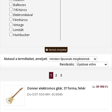
Balkezes
7/8 húros
Elektronikával
Fémhúros
Vintage
Limitált
Humbucker
Kereső elrejtése
Mutasd a termékeket, amelyek
Rendezés:
1
2
3
89 900 Ft
Ár:
Donner elektromos gitár, ST forma, fehér
Do-DST-550-WH -EC6945-