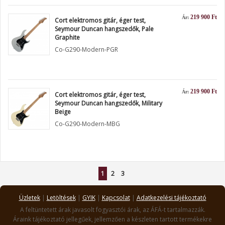
219 900 Ft
Ár:
Cort elektromos gitár, éger test,
Seymour Duncan hangszedők, Pale
Graphite
Co-G290-Modern-PGR
219 900 Ft
Ár:
Cort elektromos gitár, éger test,
Seymour Duncan hangszedők, Military
Beige
Co-G290-Modern-MBG
1
2
3
Üzletek
|
Letöltések
|
GYIK
|
Kapcsolat
|
Adatkezelési tájékoztató
A feltüntetett árak javasolt fogyasztói árak, az ÁFÁ-t tartalmazzák.
Áraink tájékoztató jellegűek, jellemzően a készleten tartott termékekre