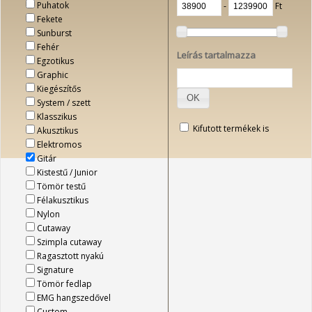
Puhatok
‐
Ft
Fekete
Sunburst
Fehér
Leírás tartalmazza
Egzotikus
Graphic
Kiegészítős
OK
System / szett
Klasszikus
Kifutott termékek is
Akusztikus
Elektromos
Gitár
Kistestű / Junior
Tömör testű
Félakusztikus
Nylon
Cutaway
Szimpla cutaway
Ragasztott nyakú
Signature
Tömör fedlap
EMG hangszedővel
Custom