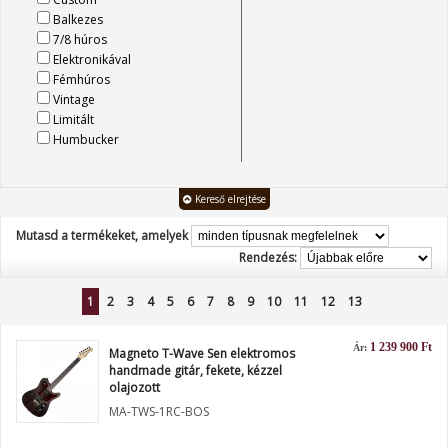
Balkezes
7/8 húros
Elektronikával
Fémhúros
Vintage
Limitált
Humbucker
Kereső elrejtése
Mutasd a termékeket, amelyek
Rendezés:
1
2
3
4
5
6
7
8
9
10
11
12
13
1 239 900 Ft
Ár:
Magneto T-Wave Sen elektromos
handmade gitár, fekete, kézzel
olajozott
MA-TWS-1RC-BOS