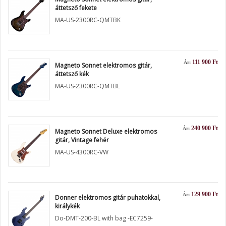
áttetsző fekete
MA-US-2300RC-QMTBK
111 900 Ft
Ár:
Magneto Sonnet elektromos gitár,
áttetsző kék
MA-US-2300RC-QMTBL
240 900 Ft
Ár:
Magneto Sonnet Deluxe elektromos
gitár, Vintage fehér
MA-US-4300RC-VW
129 900 Ft
Ár:
Donner elektromos gitár puhatokkal,
királykék
Do-DMT-200-BL with bag -EC7259-