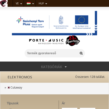
VE
HUF
KATEGÓRIÁK
ELEKTROMOS
Összesen:
128
találat.
»
Cutaway
Típusok
Ár