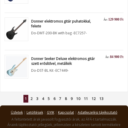
129 900 Ft
Ár:
Donner elektromos gitár puhatokkal,
fekete
Do-DMT-200-BK with bag -EC7257-
84 900 Ft
Ár:
Donner Seeker Deluxe elektromos gitár
szett erősítővel, metálkék
Do-DST-BL Kit -EC7449-
1
2
3
4
5
6
7
8
9
10
11
12
13
Üzletek
|
Letöltések
|
GYIK
|
Kapcsolat
|
Adatkezelési tájékoztató
A feltüntetett árak javasolt fogyasztói árak, az ÁFÁ-t tartalmazzák.
Áraink tájékoztató jellegűek, jellemzően a készleten tartott termékekre