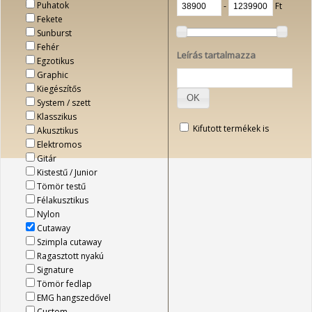
Puhatok
‐
Ft
Fekete
Sunburst
Fehér
Leírás tartalmazza
Egzotikus
Graphic
Kiegészítős
OK
System / szett
Klasszikus
Kifutott termékek is
Akusztikus
Elektromos
Gitár
Kistestű / Junior
Tömör testű
Félakusztikus
Nylon
Cutaway
Szimpla cutaway
Ragasztott nyakú
Signature
Tömör fedlap
EMG hangszedővel
Custom