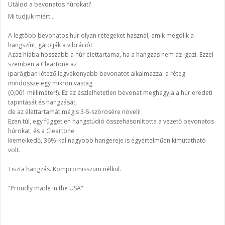
Utálod a bevonatos húrokat?
Mi tudjuk miért...
A legtöbb bevonatos húr olyan rétegeket használ, amik megölik a
hangszínt, gátolják a vibrációt.
Azaz hiába hosszabb a húr élettartama, ha a hangzás nem az igazi. Ezzel
szemben a Cleartone az
iparágban létező legvékonyabb bevonatot alkalmazza: a réteg
mindössze egy mikron vastag
(0,001 milliméter!). Ez az észlelhetetlen bevonat meghagyja a húr eredeti
tapintását és hangzását,
de az élettartamát mégis 3-5-szörösére növeli!
Ezen túl, egy független hangstúdió összehasonlította a vezető bevonatos
húrokat, és a Cleartone
kiemelkedő, 36%-kal nagyobb hangereje is egyértelműen kimutatható
volt.
Tiszta hangzás. Kompromisszum nélkül.
"Proudly made in the USA"