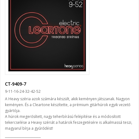
CT-9409-7
9-11-16-24-32-42-52
A Heavy széria azok számára készült, akik keményen játszanak. Nagyon
keményen. És a Cleartone készítette, a prémium gitárhúrok egyik vezető
gyártója.
A húrok megerősített, nagy teherbírású felépítése és a módosított
tekercselése a Heavy szériát a határok feszegetésére is alkalmassá teszi,
magyarul bírja a gyűrődést!
_______________________