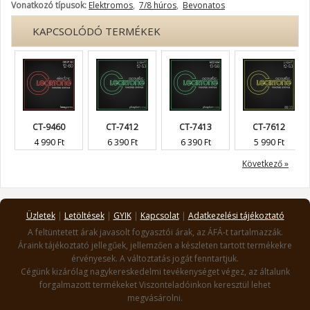
Vonatkozó típusok:
Elektromos
,
7/8 húros
,
Bevonatos
KAPCSOLÓDÓ TERMÉKEK
CT-9460
CT-7412
CT-7413
CT-7612
4 990 Ft
6 390 Ft
6 390 Ft
5 990 Ft
Következő »
Üzletek
|
Letöltések
|
GYIK
|
Kapcsolat
|
Adatkezelési tájékoztató
A feltüntetett árak javasolt fogyasztói árak, az ÁFÁ-t tartalmazzák.
Áraink tájékoztató jellegűek, jellemzően a készleten tartott termékekre
érvényesek. A változtatás jogát fenntartjuk.
Cégünk kizárólag nagykereskedelmi tevékenységet végez, az általunk
forgalmazott termékeket Viszonteladóinkon keresztül lehet
megvásárolni.