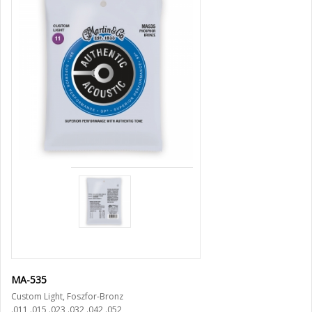
MA-535
Custom Light, Foszfor-Bronz
.011 .015 .023 .032 .042 .052