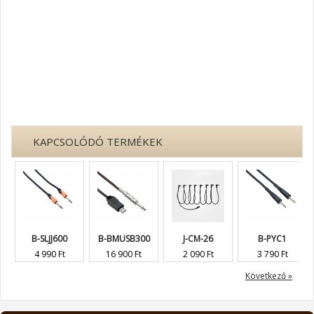
KAPCSOLÓDÓ TERMÉKEK
B-SLJJ600
B-BMUSB300
J-CM-26
B-PYC1
4 990 Ft
16 900 Ft
2 090 Ft
3 790 Ft
Következő »