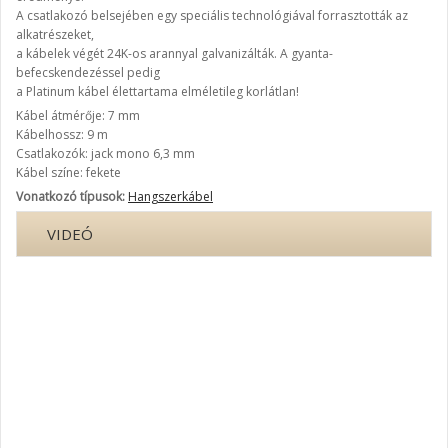
A csatlakozó belsejében egy speciális technológiával forrasztották az
alkatrészeket,
a kábelek végét 24K-os arannyal galvanizálták. A gyanta-
befecskendezéssel pedig
a Platinum kábel élettartama elméletileg korlátlan!
Kábel átmérője: 7 mm
Kábelhossz: 9 m
Csatlakozók: jack mono 6,3 mm
Kábel színe: fekete
Vonatkozó típusok:
Hangszerkábel
VIDEÓ