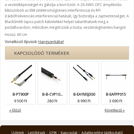
a vezetőképességet és gátolja a korróziót. A 26 AWG OFC árnyékolás
kiküszöböli az EMI (elektromágneses interferencia) és RFI
(rádiófrekvenciás interferencia) hatását, így biztosítja a zajmentességet. A
BlackSmith lapos patch kábelekkel helyet takaríthatunk meg a
pedalboardon, miközben megőrizzük a tiszta, veszteségmentes hangot.
Hossz: 60 cm
Vonatkozó típusok:
Hangszerkábel
KAPCSOLÓDÓ TERMÉKEK
B-PT900P
B-B-CVP10...
B-EAYMSJ300
B-EAFPP015
9 500 Ft
280 Ft
8 990 Ft
3 690 Ft
« Előző
Következő »
Üzletek
|
Letöltések
|
GYIK
|
Kapcsolat
|
Adatkezelési tájékoztató