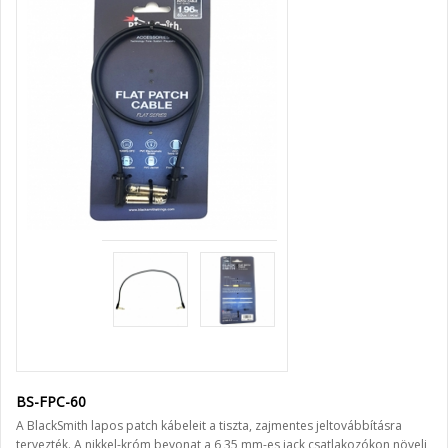
BS-FPC-60
A BlackSmith lapos patch kábeleit a tiszta, zajmentes jeltovábbításra
tervezték. A nikkel-króm bevonat a 6,35 mm-es jack csatlakozókon növeli