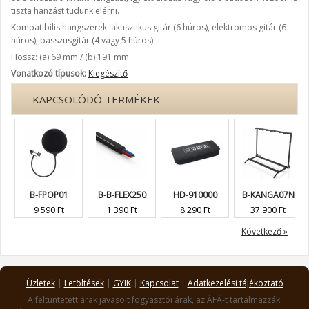
tiszta hanzást tudunk elérni.
Kompatibilis hangszerek: akusztikus gitár (6 húros), elektromos gitár (6
húros), basszusgitár (4 vagy 5 húros)
Hossz: (a) 69 mm / (b) 191 mm
Vonatkozó típusok:
Kiegészítő
KAPCSOLÓDÓ TERMÉKEK
B-FPOP01
B-B-FLEX250
HD-910000
B-KANGA07N
9 590 Ft
1 390 Ft
8 290 Ft
37 900 Ft
Következő »
Üzletek
|
Letöltések
|
GYIK
|
Kapcsolat
|
Adatkezelési tájékoztató
A feltüntetett árak javasolt fogyasztói árak, az ÁFÁ-t tartalmazzák.