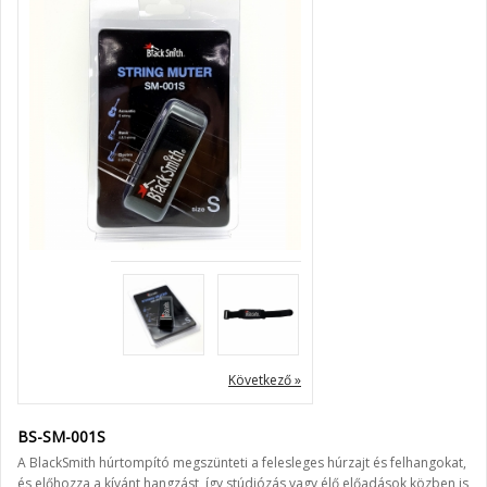
Következő »
BS-SM-001S
A BlackSmith húrtompító megszünteti a felesleges húrzajt és felhangokat,
és előhozza a kívánt hangzást, így stúdiózás vagy élő előadások közben is