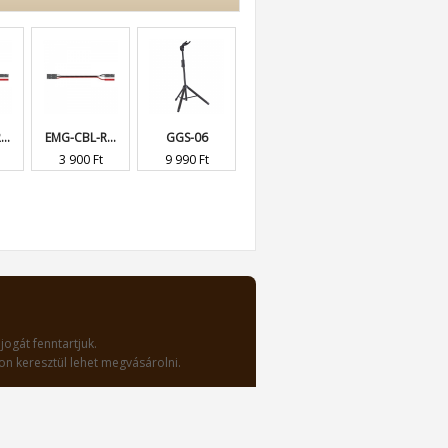
..
EMG-CBL-R...
GGS-06
3 900 Ft
9 990 Ft
jogát fenntartjuk.
n keresztül lehet megvásárolni.