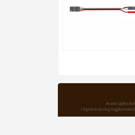
Áraink tájékoztat
Cégünk kizárólag nagykereskede