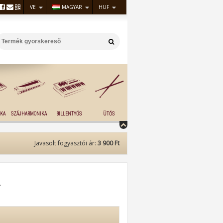
VE
MAGYAR
HUF
KA
SZÁJHARMONIKA
BILLENTYŰS
ÜTŐS
Javasolt fogyasztói ár:
3 900 Ft
"