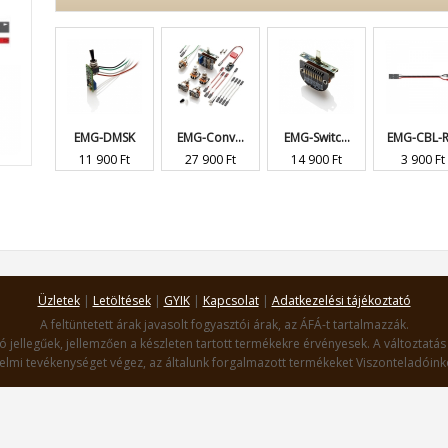
EMG-DMSK
EMG-Conv...
EMG-Switc...
EMG-CBL-R.
11 900 Ft
27 900 Ft
14 900 Ft
3 900 Ft
Üzletek
|
Letöltések
|
GYIK
|
Kapcsolat
|
Adatkezelési tájékoztató
A feltüntetett árak javasolt fogyasztói árak, az ÁFÁ-t tartalmazzák.
ó jellegűek, jellemzően a készleten tartott termékekre érvényesek. A változtatás 
lmi tevékenységet végez, az általunk forgalmazott termékeket Viszonteladóinko