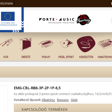
LYÁZATAINK
HÚR
ERŐSÍTŐ
PICKUP
PEDÁL, EFFEKT
KIEGÉSZÍTŐK
HANGTECHNI
EMG-CBL-Ribb-3P-2P-1P-6,5
Az aktív pickupok 3-pines quick connect csatlakozójához, 16,5cm/6,5\
Vonatkozó típusok:
Alkatrész
,
Basszus
,
Gitár
KAPCSOLÓDÓ TERMÉKEK