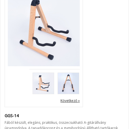
Következő »
GGS-14
Fából készült, elegáns, praktikus, összecsukható A-gitárállvány
újragondolva. A tapadókorong és a gumiborítású állítható tartókarok