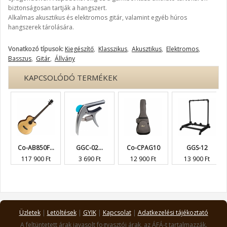
biztonságosan tartják a hangszert.
Alkalmas akusztikus és elektromos gitár, valamint egyéb húros
hangszerek tárolására.
Vonatkozó típusok:
Kiegészítő
,
Klasszikus
,
Akusztikus
,
Elektromos
,
Basszus
,
Gitár
,
Állvány
KAPCSOLÓDÓ TERMÉKEK
Co-AB850F...
GGC-02...
Co-CPAG10
GGS-12
117 900 Ft
3 690 Ft
12 900 Ft
13 900 Ft
Üzletek
|
Letöltések
|
GYIK
|
Kapcsolat
|
Adatkezelési tájékoztató
A feltüntetett árak javasolt fogyasztói árak, az ÁFÁ-t tartalmazzák.