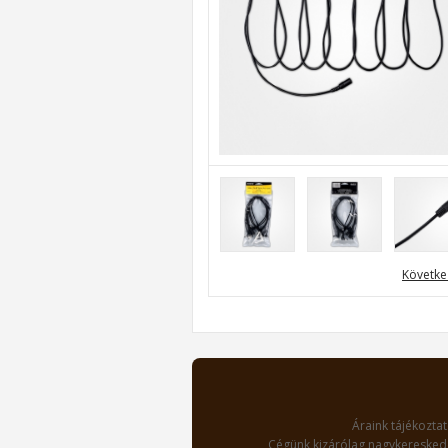
Követke
Áraink tájékoztat
Cégünk kizárólag nagykereskede