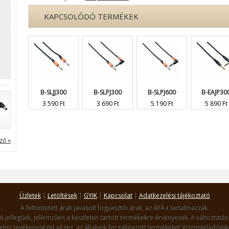
KAPCSOLÓDÓ TERMÉKEK
B-SLJJ300
B-SLPJ300
B-SLPJ600
B-EAJP30
3 590 Ft
3 690 Ft
5 190 Ft
5 890 Ft
ző »
Üzletek
|
Letöltések
|
GYIK
|
Kapcsolat
|
Adatkezelési tájékoztató
A feltüntetett árak javasolt fogyasztói árak, az ÁFÁ-t tartalmazzák.
ó jellegűek, jellemzően a készleten tartott termékekre érvényesek. A változtatás 
lmi tevékenységet végez, az általunk forgalmazott termékeket Viszonteladóinko