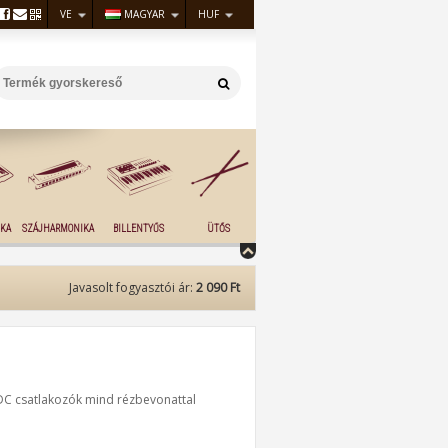
VE
MAGYAR
HUF
KA
SZÁJHARMONIKA
BILLENTYŰS
ÜTŐS
Javasolt fogyasztói ár:
2 090 Ft
DC csatlakozók mind rézbevonattal