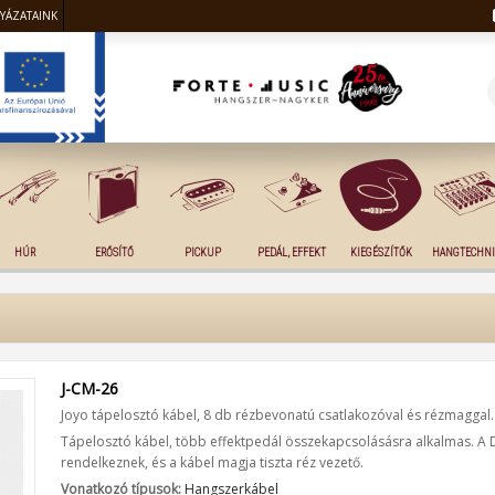
LYÁZATAINK
HÚR
ERŐSÍTŐ
PICKUP
PEDÁL, EFFEKT
KIEGÉSZÍTŐK
HANGTECHNI
J-CM-26
Joyo tápelosztó kábel, 8 db rézbevonatú csatlakozóval és rézmaggal.
Tápelosztó kábel, több effektpedál összekapcsolásásra alkalmas. A 
rendelkeznek, és a kábel magja tiszta réz vezető.
Vonatkozó típusok:
Hangszerkábel