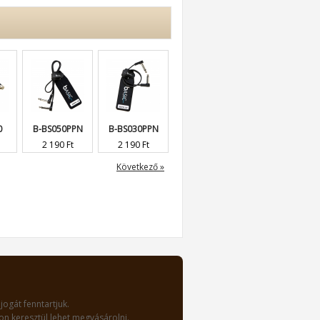
0
B-BS050PPN
B-BS030PPN
BS-FPC-20
BS-GSFPC-20
2 190 Ft
2 190 Ft
1 990 Ft
4 490 Ft
Következő »
jogát fenntartjuk.
n keresztül lehet megvásárolni.