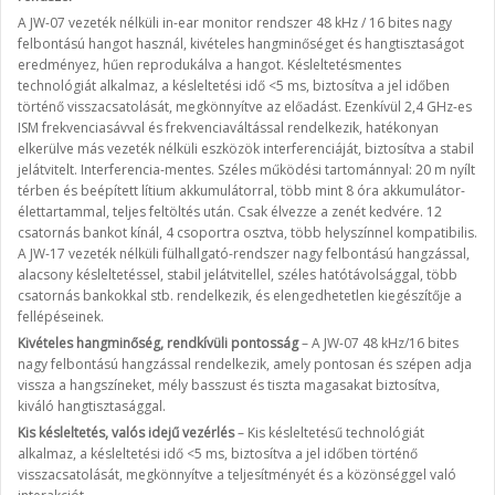
A JW-07 vezeték nélküli in-ear monitor rendszer 48 kHz / 16 bites nagy
felbontású hangot használ, kivételes hangminőséget és hangtisztaságot
eredményez, hűen reprodukálva a hangot. Késleltetésmentes
technológiát alkalmaz, a késleltetési idő <5 ms, biztosítva a jel időben
történő visszacsatolását, megkönnyítve az előadást. Ezenkívül 2,4 GHz-es
ISM frekvenciasávval és frekvenciaváltással rendelkezik, hatékonyan
elkerülve más vezeték nélküli eszközök interferenciáját, biztosítva a stabil
jelátvitelt. Interferencia-mentes. Széles működési tartománnyal: 20 m nyílt
térben és beépített lítium akkumulátorral, több mint 8 óra akkumulátor-
élettartammal, teljes feltöltés után. Csak élvezze a zenét kedvére. 12
csatornás bankot kínál, 4 csoportra osztva, több helyszínnel kompatibilis.
A JW-17 vezeték nélküli fülhallgató-rendszer nagy felbontású hangzással,
alacsony késleltetéssel, stabil jelátvitellel, széles hatótávolsággal, több
csatornás bankokkal stb. rendelkezik, és elengedhetetlen kiegészítője a
fellépéseinek.
Kivételes hangminőség, rendkívüli pontosság
– A JW-07 48 kHz/16 bites
nagy felbontású hangzással rendelkezik, amely pontosan és szépen adja
vissza a hangszíneket, mély basszust és tiszta magasakat biztosítva,
kiváló hangtisztasággal.
Kis késleltetés, valós idejű vezérlés
– Kis késleltetésű technológiát
alkalmaz, a késleltetési idő <5 ms, biztosítva a jel időben történő
visszacsatolását, megkönnyítve a teljesítményét és a közönséggel való