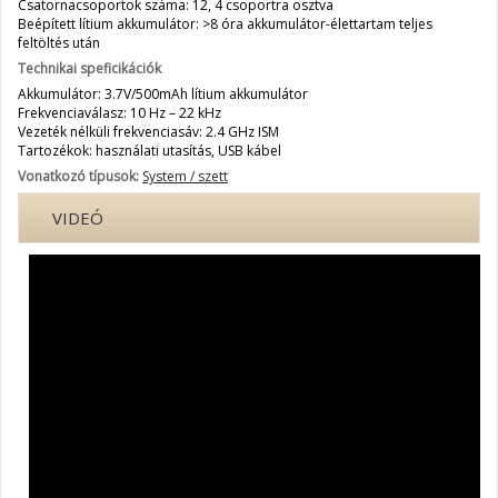
Csatornacsoportok száma: 12, 4 csoportra osztva
Beépített lítium akkumulátor: >8 óra akkumulátor-élettartam teljes
feltöltés után
Technikai speficikációk
Akkumulátor: 3.7V/500mAh lítium akkumulátor
Frekvenciaválasz: 10 Hz – 22 kHz
Vezeték nélküli frekvenciasáv: 2.4 GHz ISM
Tartozékok: használati utasítás, USB kábel
Vonatkozó típusok:
System / szett
VIDEÓ