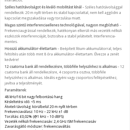
interakciót.
Széles hatótávolságot és kiváló mobilitást kínál
– Széles hatótávolsággal
rendelkezik: 20 m nyílt térben és stabil kapcsolattal, nem kell aggódni a
kapcsolat megszakadása vagy torzulása miatt.
Magas szintű interferenciaellenes technológiával, nagyon megbízható
–
Frekvenciaugrással rendelkezik, hatékonyan elkerüli más vezeték nélküli
eszközök interferenciáját, biztosítva a stabil jelátvitelt. Interferencia-
mentes.
Hosszú akkumulátor-élettartam
– Beépített lítium-akkumulátorral, teljes
feltöltés után több mint 8 óra akkumulátor-élettartam. Élvezze a zenét
kedvére!
12 csatorna bank áll rendelkezésre, többféle helyszínhez is alkalmas
– 12
csatorna bank áll rendelkezésre, 4 csoportra osztva, többféle
helyszínhez is alkalmas. Ideális egyéni vagy csoportos fellépésekhez,
javítva a teljesítményét.
Paraméterek
:
48 kHz/16 bit nagy felbontású hang
Késleltetési idő: <5 ms
Átviteli távolság: körülbelül 20 m nyílt térben
Frekvenciaválasz: 10 Hz – 22 kHz ±1 dB
Torzítás: £0,02% (@1 kHz – 10 dBFS)
Vezeték nélküli frekvenciasáv: 2,4 GHz ISM frekvenciasáv
Zavarásgátló módszer: frekvenciaváltás