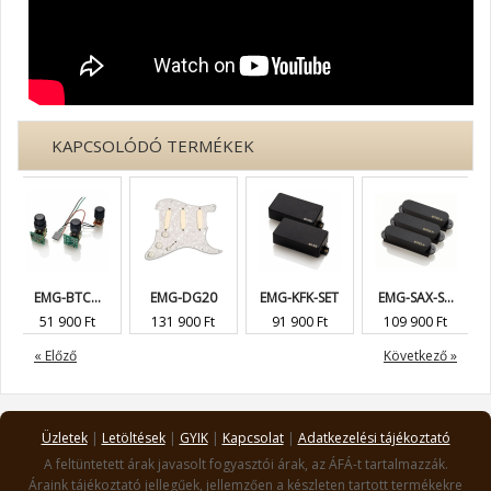
KAPCSOLÓDÓ TERMÉKEK
EMG-BTC...
EMG-DG20
EMG-KFK-SET
EMG-SAX-S...
EMG-
51 900 Ft
131 900 Ft
91 900 Ft
109 900 Ft
115
« Előző
Következő »
Üzletek
|
Letöltések
|
GYIK
|
Kapcsolat
|
Adatkezelési tájékoztató
A feltüntetett árak javasolt fogyasztói árak, az ÁFÁ-t tartalmazzák.
Áraink tájékoztató jellegűek, jellemzően a készleten tartott termékekre