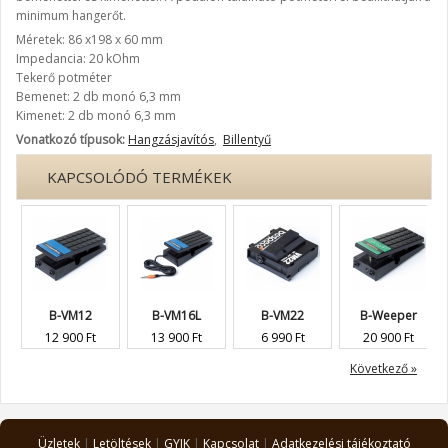
minimum hangerőt.
Méretek: 86 x198 x 60 mm
Impedancia: 20 kOhm
Tekerő potméter
Bemenet: 2 db monó 6,3 mm
Kimenet: 2 db monó 6,3 mm
Vonatkozó típusok:
Hangzásjavítós
,
Billentyű
KAPCSOLÓDÓ TERMÉKEK
B-VM12
B-VM16L
B-VM22
B-Weeper
12 900 Ft
13 900 Ft
6 990 Ft
20 900 Ft
Következő »
Üzletek
|
Letöltések
|
GYIK
|
Kapcsolat
|
Adatkezelési tájékoztató