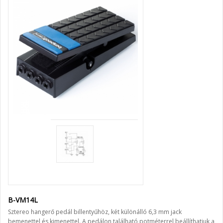
B-VM14L
Sztereo hangerő pedál billentyűhöz, két különálló 6,3 mm jack
bemenettel és kimenettel. A pedálon található potméterrel beállíthatjuk a