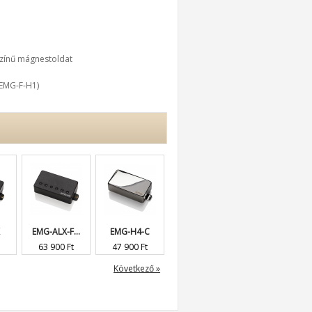
 színű mágnestoldat
(EMG-F-H1)
EMG-ALX-F...
EMG-H4-C
EMG-M80
EMG-81-7H
63 900 Ft
47 900 Ft
39 900 Ft
43 900 Ft
Következő »