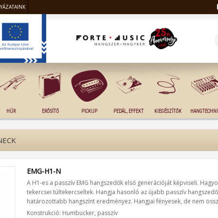
LYÁZATAINK
HÚR
ERŐSÍTŐ
PICKUP
PEDÁL, EFFEKT
KIEGÉSZÍTŐK
HANGTECHNI
NECK
EMG-H1-N
A H1-es a passzív EMG hangszedők első generációját képviseli. Hagyo
tekercsei túltekercseltek. Hangja hasonló az újabb passzív hangszedő
határozottabb hangszínt eredményez. Hangjai fényesek, de nem össz
Konstrukció: Humbucker, passzív