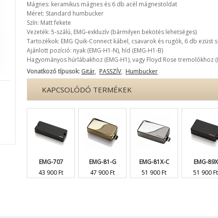
Mágnes: keramikus mágnes és 6 db acél mágnestoldat
Méret: Standard humbucker
Szín: Matt fekete
Vezeték: 5-szálú, EMG-exkluzív (bármilyen bekötés lehetséges)
Tartozékok: EMG Quik-Connect kábel, csavarok és rugók, 6 db ezüst
Ajánlott pozíció: nyak (EMG-H1-N), híd (EMG-H1-B)
Hagyományos húrlábakhoz (EMG-H1), vagy Floyd Rose tremolókhoz 
Vonatkozó típusok:
Gitár
,
PASSZÍV
,
Humbucker
KAPCSOLÓDÓ TERMÉKEK
EMG-707
EMG-81-G
EMG-81X-C
EMG-89X
43 900 Ft
47 900 Ft
51 900 Ft
51 900 Ft