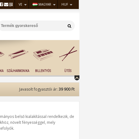
VE
MAGYAR
HUF
KA
SZÁJHARMONIKA
BILLENTYŰS
ÜTŐS
Javasolt fogyasztói ár:
39 900 Ft
mányos belső kialakítással rendelkezik, de
khöz, növelt fényességgel, mely
efolyók.