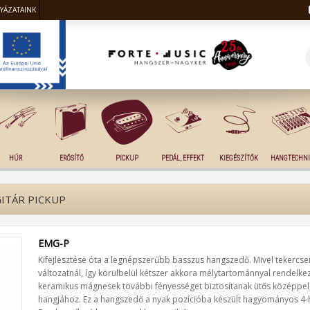
LYÁZATAINK
HÚR
ERŐSÍTŐ
PICKUP
PEDÁL, EFFEKT
KIEGÉSZÍTŐK
HANGTECHNI
ITÁR PICKUP
EMG-P
Kifejlesztése óta a legnépszerűbb basszus hangszedő. Mivel tekercse
változatnál, így körülbelül kétszer akkora mélytartománnyal rendelke
keramikus mágnesek további fényességet biztosítanak ütős középpel,
hangjához. Ez a hangszedő a nyak pozícióba készült hagyományos 4-