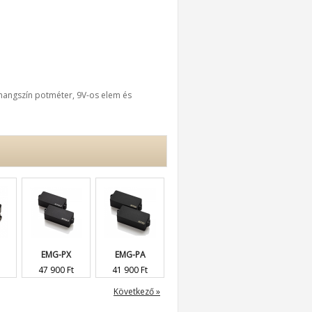
 hangszín potméter, 9V-os elem és
EMG-PX
EMG-PA
EMG-PAX
Co-A5Plus...
47 900 Ft
41 900 Ft
47 900 Ft
289 900 Ft
Következő »