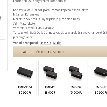
Fender-stílusú hangszerrel kompatibilis.
Konstrukció: Dual-coil párhuzamos kapcsolásban, aktív
Mágnes: Keramikus
Méret: Fender-stílusú nyak pickup (Precision Bass)
Szín: Matt fekete
Vezeték: 3-szálú, EMG-exkluzív
Tartozékok: EMG Quik-Connect kábel, csavarok és rugók, hangerő és
jackdugó aljzat.
Vonatkozó típusok:
Basszus
,
AKTÍV
KAPCSOLÓDÓ TERMÉKEK
EMG-35P4
EMG-P5
EMG-P6
EMG-HB
39 900 Ft
43 900 Ft
45 900 Ft
39 900 Ft