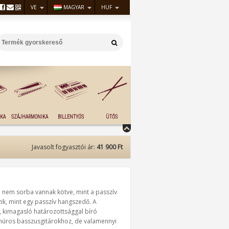
VE
MAGYAR
HUF
KA
SZÁJHARMONIKA
BILLENTYŰS
ÜTŐS
Javasolt fogyasztói ár:
41 900 Ft
i nem sorba vannak kötve, mint a passzív
zik, mint egy passzív hangszedő. A
 kimagasló határozottsággal bíró
húros basszusgitárokhoz, de valamennyi