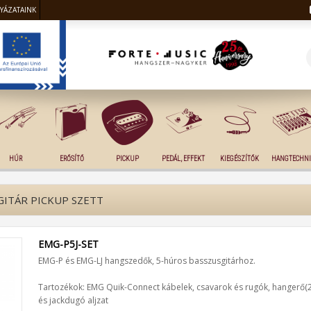
LYÁZATAINK
HÚR
ERŐSÍTŐ
PICKUP
PEDÁL, EFFEKT
KIEGÉSZÍTŐK
HANGTECHNI
GITÁR PICKUP SZETT
EMG-P5J-SET
EMG-P és EMG-LJ hangszedők, 5-húros basszusgitárhoz.
Tartozékok: EMG Quik-Connect kábelek, csavarok és rugók, hangerő(
és jackdugó aljzat