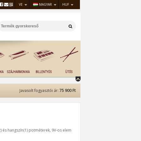
VE
MAGYAR
HUF
KA
SZÁJHARMONIKA
BILLENTYŰS
ÜTŐS
Javasolt fogyasztói ár:
75 900 Ft
2) és hangszín(1) potméterek, 9V-os elem