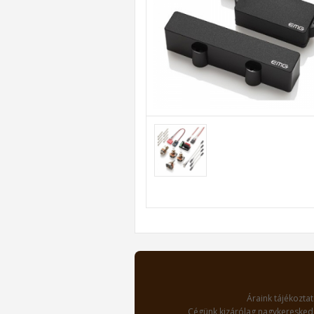
Áraink tájékoztat
Cégünk kizárólag nagykereskede