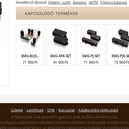
Vonatkozó típusok:
System / szett
,
Basszus
,
AKTÍV
,
5 húros basszus
KAPCSOLÓDÓ TERMÉKEK
EMG-BQS...
EMG-KFK-SET
EMG-PJ-SET
EMG-PJX-S
71 900 Ft
91 900 Ft
71 900 Ft
75 900 Ft
Üzletek
|
Letöltések
|
GYIK
|
Kapcsolat
|
Adatkezelési tájékoztató
A feltüntetett árak javasolt fogyasztói árak, az ÁFÁ-t tartalmazzák.
ó jellegűek, jellemzően a készleten tartott termékekre érvényesek. A változtatás 
lmi tevékenységet végez, az általunk forgalmazott termékeket Viszonteladóinko