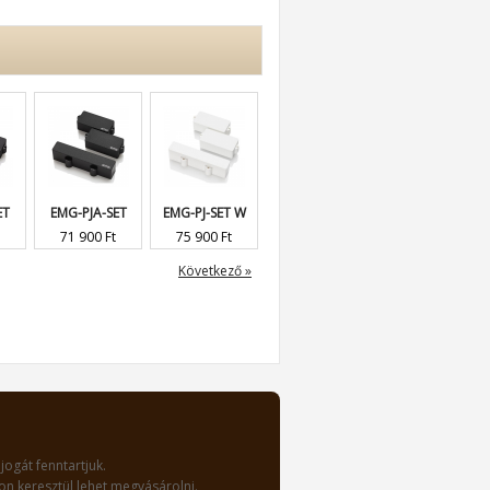
ET
EMG-PJA-SET
EMG-PJ-SET W
EMG-57-66...
EMG-PA-SE...
71 900 Ft
75 900 Ft
91 900 Ft
63 900 Ft
Következő »
jogát fenntartjuk.
n keresztül lehet megvásárolni.