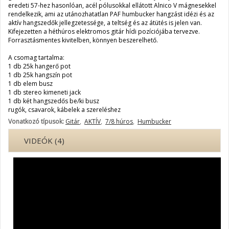
eredeti 57-hez hasonlóan, acél pólusokkal ellátott Alnico V mágnesekkel
rendelkezik, ami az utánozhatatlan PAF humbucker hangzást idézi és az
aktív hangszedők jellegzetessége, a teltség és az átütés is jelen van.
Kifejezetten a héthúros elektromos gitár hídi pozíciójába tervezve.
Forrasztásmentes kivitelben, könnyen beszerelhető.
A csomag tartalma:
1 db 25k hangerő pot
1 db 25k hangszín pot
1 db elem busz
1 db stereo kimeneti jack
1 db két hangszedős be/ki busz
rugók, csavarok, kábelek a szereléshez
Vonatkozó típusok:
Gitár
,
AKTÍV
,
7/8 húros
,
Humbucker
VIDEÓK (4)