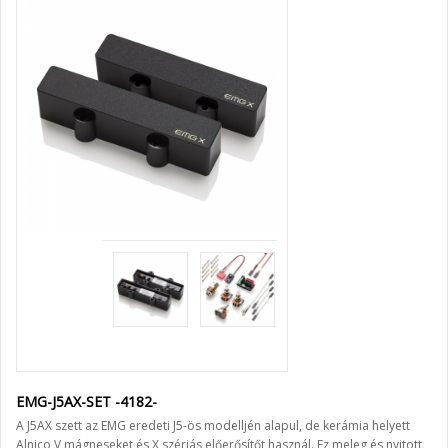
EMG-J5AX-SET -4182-
A J5AX szett az EMG eredeti J5-ös modelljén alapul, de kerámia helyett
Alnico V mágneseket és X szériás előerősítőt használ. Ez meleg és nyitott