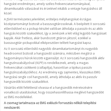
hangzást eredményez, amely széles frekvenciatartományával,
dinamikusabb válaszával és érzetével inkább a vintage hangzáshoz áll
közel.
A J5AX természetes jelenlétet, erőteljes mélyhangokat és tágas
középtartományt biztosít a basszusgitárosoknak. A beépített X sorozatú
előerősítővel ez a pickup-készlet valóban áthidalja a passzív és az aktív
hangzás közötti szakadékot, így a zenészek a két világ legjobb hangzásait
kapják. Akár fretless, akár bundozott gitáron játszol, ezekkel a
basszusgitár-pickupokkal elképesztően telített hangzást kapsz.
Az X sorozatú előerősítő nagyobb dinamikatartományt és nagyobb
headroomot biztosít a hangszedő számára, miközben megőrzi a
hagyományos húrok közötti egyensúlyt. Az X sorozatú hangszedők aktív
hangszínszabályzóval (VLPF) is rendelkeznek, amely a magas
frekvenciákat csökkenti (csillapítja), hasonlóan a tipikus passzív
hangszínszabályzókhoz. Az eredmény egy zajmentes, klasszikus EMG
hangzású single coil hangszedő, amely áthidalja az aktív és passzív
hangszedők közötti szakadékot.
Vásárlás előtt feltétlenül olvassa el a hangszedők méretezésére
vonatkozó utasításokat, hogy összehasonlíthassa meglévő hangszedőit
az EMG modellekkel.
A csomag tartalmazza az EMG exkluzív forrasztás nélküli telepítési
rendszerét: