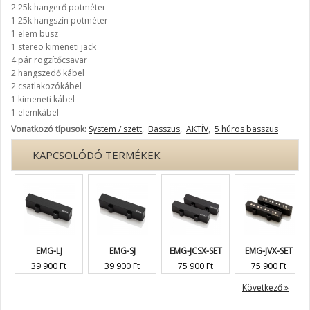
2 25k hangerő potméter
1 25k hangszín potméter
1 elem busz
1 stereo kimeneti jack
4 pár rögzítőcsavar
2 hangszedő kábel
2 csatlakozókábel
1 kimeneti kábel
1 elemkábel
Vonatkozó típusok:
System / szett
,
Basszus
,
AKTÍV
,
5 húros basszus
KAPCSOLÓDÓ TERMÉKEK
EMG-LJ
EMG-SJ
EMG-JCSX-SET
EMG-JVX-SET
39 900 Ft
39 900 Ft
75 900 Ft
75 900 Ft
Következő »