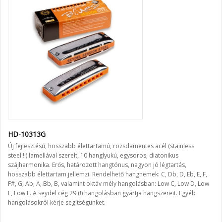
HD-10313G
Új fejlesztésű, hosszabb élettartamú, rozsdamentes acél (stainless
steel!!!) lamellával szerelt, 10 hanglyukú, egysoros, diatonikus
szájharmonika. Erős, határozott hangtónus, nagyon jó légtartás,
hosszabb élettartam jellemzi. Rendelhető hangnemek: C, Db, D, Eb, E, F,
F#, G, Ab, A, Bb, B, valamint oktáv mély hangolásban: Low C, Low D, Low
F, Low E. A seydel cég 29 (!) hangolásban gyártja hangszereit. Egyéb
hangolásokról kérje segítségünket.