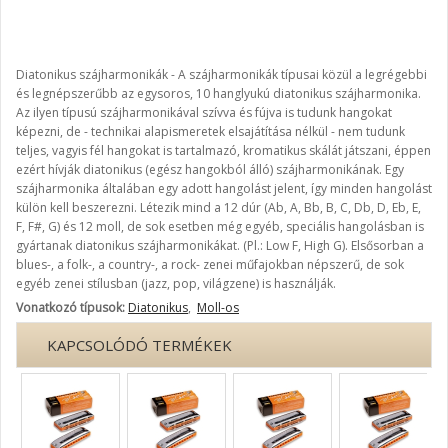
Diatonikus szájharmonikák - A szájharmonikák típusai közül a legrégebbi
és legnépszerűbb az egysoros, 10 hanglyukú diatonikus szájharmonika.
Az ilyen típusú szájharmonikával szívva és fújva is tudunk hangokat
képezni, de - technikai alapismeretek elsajátítása nélkül - nem tudunk
teljes, vagyis fél hangokat is tartalmazó, kromatikus skálát játszani, éppen
ezért hívják diatonikus (egész hangokból álló) szájharmonikának. Egy
szájharmonika általában egy adott hangolást jelent, így minden hangolást
külön kell beszerezni. Létezik mind a 12 dúr (Ab, A, Bb, B, C, Db, D, Eb, E,
F, F#, G) és 12 moll, de sok esetben még egyéb, speciális hangolásban is
gyártanak diatonikus szájharmonikákat. (Pl.: Low F, High G). Elsősorban a
blues-, a folk-, a country-, a rock- zenei műfajokban népszerű, de sok
egyéb zenei stílusban (jazz, pop, világzene) is használják.
Vonatkozó típusok:
Diatonikus
,
Moll-os
KAPCSOLÓDÓ TERMÉKEK