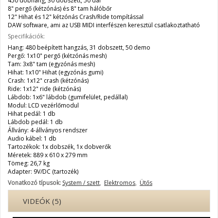
450 dobhang, 30 dobszett, 50 dal
8" pergő (kétzónás) és 8" tam hálóbőr
12" Hihat és 12" kétzónás Crash/Ride tompítással
DAW software, ami az USB MIDI interfészen keresztül csatlakoztatható
Specifikációk:
Hang: 480 beépített hangzás, 31 dobszett, 50 demo
Pergő: 1x10" pergő (kétzónás mesh)
Tam: 3x8" tam (egyzónás mesh)
Hihat: 1x10" Hihat (egyzónás gumi)
Crash: 1x12" crash (kétzónás)
Ride: 1x12" ride (kétzónás)
Lábdob: 1x6" lábdob (gumifelület, pedállal)
Modul: LCD vezérlőmodul
Hihat pedál: 1 db
Lábdob pedál: 1 db
Állvány: 4-állványos rendszer
Audio kábel: 1 db
Tartozékok: 1x dobszék, 1x dobverők
Méretek: 889 x 610 x 279 mm
Tömeg: 26,7 kg
Adapter: 9V/DC (tartozék)
Vonatkozó típusok:
System / szett
,
Elektromos
,
Ütős
VIDEÓK (5)