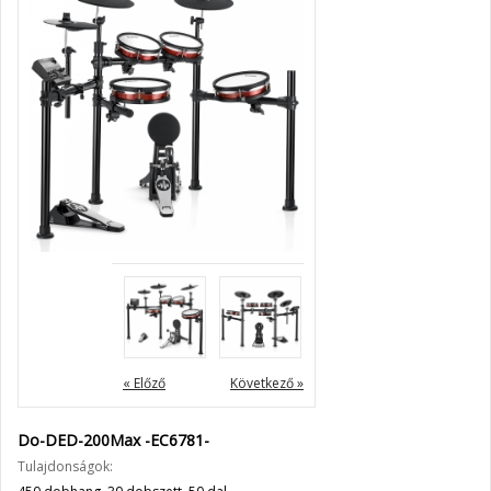
« Előző
Következő »
Do-DED-200Max -EC6781-
Tulajdonságok: