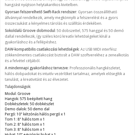
hangzást nyújtson helytakarékos kivitelben.
Gyorsan felszerelhető Swift-Rack rendszer
: Gyorsan összeállítható
állvánnyal rendelkezik, amely megkönnyíti a felszerelést és a gyors
összecsukást a kényelmes tárolás és szállítás érdekében.
Sokoldalú Groove dobmodul
: 50 dobszettel, 575 hanggal és 50 demó
dallal rendelkezik, így széles körű kreatív lehetőségeket kínál a
gyakorláshoz és a fellépéshez.
DAW-kompatibilis csatlakozási lehetőségek
: Az USB MIDI interfész
zökkenőmentes csatlakozást biztosít a DAW szoftverekhez a zenealkotás
és a felvétel céljából.
A mindennapi gyakorláshoz tervezve
: Professzionális hangkészletet,
hálós dobpadokat és intuitív vezérlőket tartalmaz, amelyek elősegítik a
tanulást, a kreativitást és az élvezetet.
Tulajdonságok
:
Modul: Groove
Hangok: 575 beépített hang
Dobkészletek: 50 dobkészlet
Demo dalok: 50 demo dal
Pergő: 10" kétzónás hálós pergő x 1
Tom 1: 8" hálós tom x 1
Tom 2: 8" hálós tom x 1
Tom 3: 8" hálós tom x 1
Hi-hat: 10" egyzónás hi-hat x 1