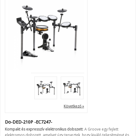
« Előző
Következő »
Do-DED-210P -EC7247-
Kompakt és expresszív elektronikus dobszett
: A Groove egy fejlett
elektromos dobszett, amelyet úgy terveztek, hogy kiváló teljesítményt és