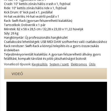
Crash: 10" kettős zónás hálós crash x 1, fojtóval
Ride: 10" kettős zónás hálós ride x 1, fojtóval
Kick Drum: 6" kick pad x 1, pedállal
Hi-hat vezérlés: Hi-hat vezérlő pedál x 1
Rack: Swift-Rack (gyorsan felszerelhető kialakítás)
Tartozékok: Dobverők x 1 pár
Méretek: 82 x 58 x 28,5 cm / 32,28 x 23,03 x 11,22 hüvelyk
Súly: 26 kg
Hangkönyvtár: Új professzionális hangkészlet
Csatlakozási lehetőségek: USB MIDI DAW szoftverhez való csatlakozáshoz
Rack rendszer: Swift-Rack a könnyű telepítés és a gyors összecsukás
érdekében
Teljesítményorientált kialakítás: A gyorsan felszerelhető állvány gyors
felállítást, kompakt tárolást és jobb játszhatóságot biztosít
Vonatkozó típusok:
Kiegészítős
,
System / szett
,
Elektromos
,
Ütős
VIDEÓ