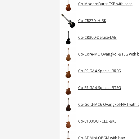
Co-ModernBurst-TSB with case
Co-CR270LH-BK
Co-CR300-Deluxe-LVB
Co-Core-MC Ovangkol-BTSG with 
Co-ES-GA4-Special-BRSG
Co-ES-GA4-Special-BTSG
Co-Gold-MC6 Ovangkol-NAT with 
Co-L100OCF-CED-BKS
Co-ADMini-OPGM with bag