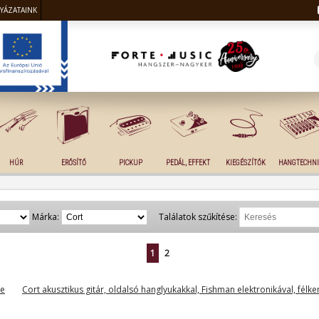
LYÁZATAINK
HÚR
ERŐSÍTŐ
PICKUP
PEDÁL, EFFEKT
KIEGÉSZÍTŐK
HANGTECHNI
Márka:
Találatok szűkítése:
1
2
se
Cort akusztikus gitár, oldalsó hanglyukakkal, Fishman elektronikával, félk