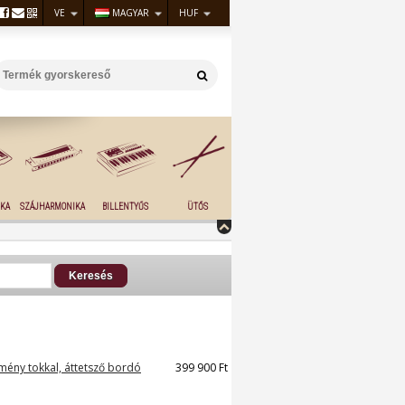
VE
MAGYAR
HUF
KA
SZÁJHARMONIKA
BILLENTYŰS
ÜTŐS
emény tokkal, áttetsző bordó
399 900 Ft