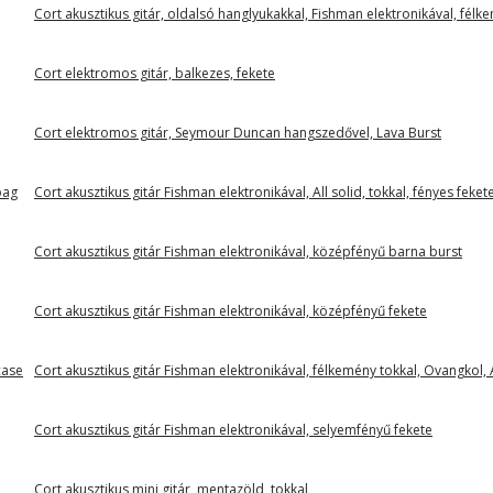
Cort akusztikus gitár, oldalsó hanglyukakkal, Fishman elektronikával, fél
Cort elektromos gitár, balkezes, fekete
Cort elektromos gitár, Seymour Duncan hangszedővel, Lava Burst
bag
Cort akusztikus gitár Fishman elektronikával, All solid, tokkal, fényes feket
Cort akusztikus gitár Fishman elektronikával, középfényű barna burst
Cort akusztikus gitár Fishman elektronikával, középfényű fekete
case
Cort akusztikus gitár Fishman elektronikával, félkemény tokkal, Ovangkol, A
Cort akusztikus gitár Fishman elektronikával, selyemfényű fekete
Cort akusztikus mini gitár, mentazöld, tokkal