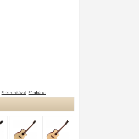
,
Elektronikával
,
Fémhúros