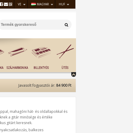
VE
MAGYAR
HUF
KA
SZÁJHARMONIKA
BILLENTYŰS
ÜTŐS
Javasolt fogyasztói ár:
84 900 Ft
ppal, mahagóni hát- és oldallapokkal és
knek a gitár minősége és értéke
us gitárt keresnek.
 nyakcsatlakozás, balkezes