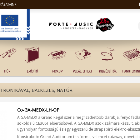
LYÁZATAINK
HÚR
ERŐSÍTŐ
PICKUP
PEDÁL, EFFEKT
KIEGÉSZÍTŐK
HANGTECHNI
TRONIKÁVAL, BALKEZES, NATÚR
Co-GA-MEDX-LH-OP
A GA-MEDX a Grand Regal széria megfizethetőbb darabja, fenyő fedla
sokoldalú CE306T előerősítővel. A GA-MEDX azok számára készült, aki
ugyanolyan fontosságú és egy egyszerű de strapabíró elektro-akusztik
Konstrukció: Grand Auditorium testforma, velencei cutaway, dovetail