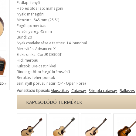
Fedlap: fenyő
Hát- és oldallap: mahagóni
Nyak: mahagóni
Menzúra: 645 mm (25.5")
Fogólap: merbau
Felső nyereg: 45 mm
Bund: 20
Nyak csatlakozása a testhez: 14. bundnál
Merevítés: Advanced X
Elektronika: Cort® CE306T
Híd: merbau
Kulcsok: Die-cast nikkel
Binding: többrétegű krémszínű
Berakás: fehér pontok
ző »
Szín: nyílt pórusú natúr (OP - Open Pore)
Vonatkozó típusok:
Akusztikus
,
Cutaway
,
Szimpla cutaway
,
Balkezes
KAPCSOLÓDÓ TERMÉKEK