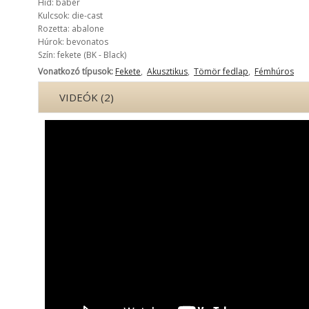
Híd: babér
Kulcsok: die-cast
Rozetta: abalone
Húrok: bevonatos
Szín: fekete (BK - Black)
Vonatkozó típusok:
Fekete
,
Akusztikus
,
Tömör fedlap
,
Fémhúros
VIDEÓK (2)