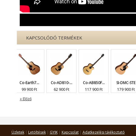
KAPCSOLÓDÓ TERMÉKEK
Co-Earth7...
Co-AD810-...
Co-AB850F...
SI-DMC-STE
S
99 900 Ft
62 900 Ft
117 900 Ft
179 900 Ft
2
« Előző
Üzletek
|
Letöltések
|
GYIK
|
Kapcsolat
|
Adatkezelési tájékoztató