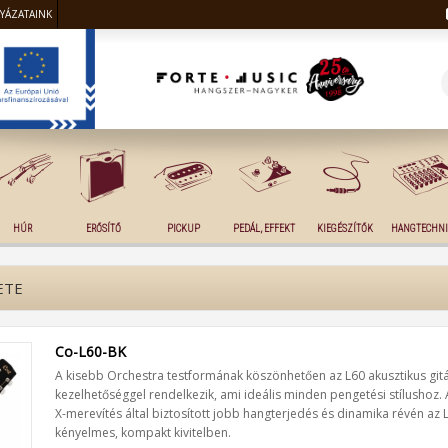
LYÁZATAINK
HÚR
ERŐSÍTŐ
PICKUP
PEDÁL, EFFEKT
KIEGÉSZÍTŐK
HANGTECHNI
ETE
Co-L60-BK
A kisebb Orchestra testformának köszönhetően az L60 akusztikus gitá
kezelhetőséggel rendelkezik, ami ideális minden pengetési stílushoz
X-merevítés által biztosított jobb hangterjedés és dinamika révén az 
kényelmes, kompakt kivitelben.