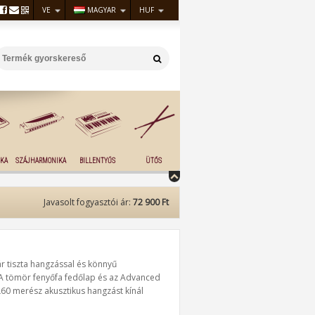
VE
MAGYAR
HUF
KA
SZÁJHARMONIKA
BILLENTYŰS
ÜTŐS
Javasolt fogyasztói ár:
72 900 Ft
r tiszta hangzással és könnyű
. A tömör fenyőfa fedőlap és az Advanced
L60 merész akusztikus hangzást kínál