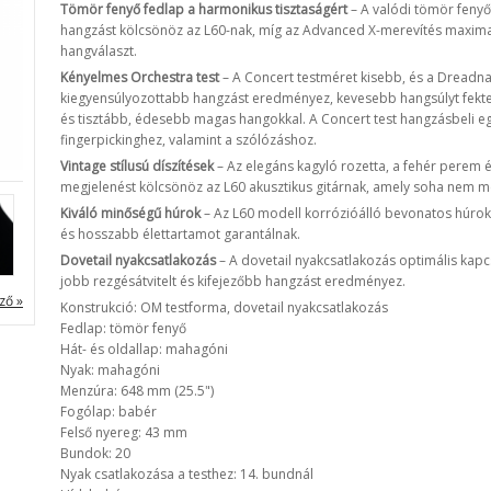
Tömör fenyő fedlap a harmonikus tisztaságért
– A valódi tömör fenyő
hangzást kölcsönöz az L60-nak, míg az Advanced X-merevítés maximali
hangválaszt.
Kényelmes Orchestra test
– A Concert testméret kisebb, és a Dreadna
kiegyensúlyozottabb hangzást eredményez, kevesebb hangsúlyt fekte
és tisztább, édesebb magas hangokkal. A Concert test hangzásbeli egy
fingerpickinghez, valamint a szólózáshoz.
Vintage stílusú díszítések
– Az elegáns kagyló rozetta, a fehér perem é
megjelenést kölcsönöz az L60 akusztikus gitárnak, amely soha nem me
Kiváló minőségű húrok
– Az L60 modell korrózióálló bevonatos húrokk
és hosszabb élettartamot garantálnak.
Dovetail nyakcsatlakozás
– A dovetail nyakcsatlakozás optimális kapcso
jobb rezgésátvitelt és kifejezőbb hangzást eredményez.
ző »
Konstrukció: OM testforma, dovetail nyakcsatlakozás
Fedlap: tömör fenyő
Hát- és oldallap: mahagóni
Nyak: mahagóni
Menzúra: 648 mm (25.5")
Fogólap: babér
Felső nyereg: 43 mm
Bundok: 20
Nyak csatlakozása a testhez: 14. bundnál