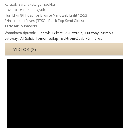
Kulcsok: zárt, fekete gombokkal
Rozetta: 95 mm hanglyuk
Húr: Elixir® Phosphor Bronze Nanoweb Light 12-53
Szín: fekete, fényes (BTSG - Black Top Semi Gloss)
Tartozék: puhatokkal
Vonatkozó típusok:
Puhatok
,
Fekete
,
Akusztikus
,
Cutaway
,
Szimpla
cutaway
,
All Solid
,
Tömör fedlap
,
Elektronikával
,
Fémhúros
VIDEÓK (2)