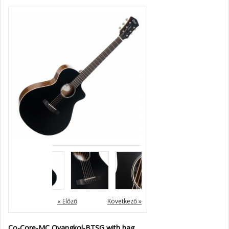
« Előző
Következő »
Co-Core-MC Ovangkol-BTSG with bag