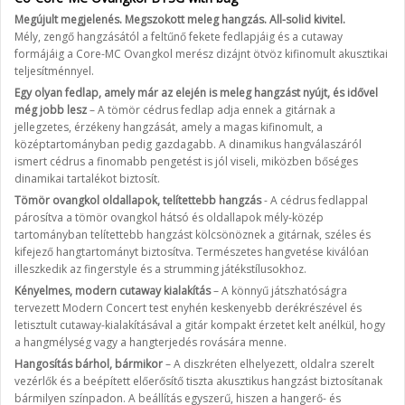
Megújult megjelenés. Megszokott meleg hangzás. All-solid kivitel.
Mély, zengő hangzásától a feltűnő fekete fedlapjáig és a cutaway
formájáig a Core-MC Ovangkol merész dizájnt ötvöz kifinomult akusztikai
teljesítménnyel.
Egy olyan fedlap, amely már az elején is meleg hangzást nyújt, és idővel
még jobb lesz
– A tömör cédrus fedlap adja ennek a gitárnak a
jellegzetes, érzékeny hangzását, amely a magas kifinomult, a
középtartományban pedig gazdagabb. A dinamikus hangválaszáról
ismert cédrus a finomabb pengetést is jól viseli, miközben bőséges
dinamikai tartalékot biztosít.
Tömör ovangkol oldallapok, telítettebb hangzás
- A cédrus fedlappal
párosítva a tömör ovangkol hátsó és oldallapok mély-közép
tartományban telítettebb hangzást kölcsönöznek a gitárnak, széles és
kifejező hangtartományt biztosítva. Természetes hangvetése kiválóan
illeszkedik az fingerstyle és a strumming játékstílusokhoz.
Kényelmes, modern cutaway kialakítás
– A könnyű játszhatóságra
tervezett Modern Concert test enyhén keskenyebb derékrészével és
letisztult cutaway-kialakításával a gitár kompakt érzetet kelt anélkül, hogy
a hangmélység vagy a hangterjedés rovására menne.
Hangosítás bárhol, bármikor
– A diszkréten elhelyezett, oldalra szerelt
vezérlők és a beépített előerősítő tiszta akusztikus hangzást biztosítanak
bármilyen színpadon. A beállítás egyszerű, hiszen a hangerő- és