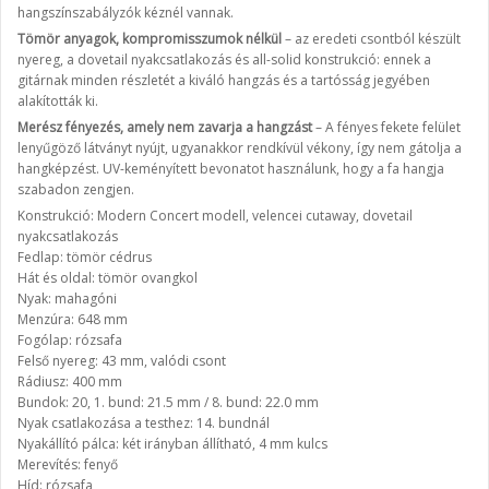
hangszínszabályzók kéznél vannak.
Tömör anyagok, kompromisszumok nélkül
– az eredeti csontból készült
nyereg, a dovetail nyakcsatlakozás és all-solid konstrukció: ennek a
gitárnak minden részletét a kiváló hangzás és a tartósság jegyében
alakították ki.
Merész fényezés, amely nem zavarja a hangzást
– A fényes fekete felület
lenyűgöző látványt nyújt, ugyanakkor rendkívül vékony, így nem gátolja a
hangképzést. UV-keményített bevonatot használunk, hogy a fa hangja
szabadon zengjen.
Konstrukció: Modern Concert modell, velencei cutaway, dovetail
nyakcsatlakozás
Fedlap: tömör cédrus
Hát és oldal: tömör ovangkol
Nyak: mahagóni
Menzúra: 648 mm
Fogólap: rózsafa
Felső nyereg: 43 mm, valódi csont
Rádiusz: 400 mm
Bundok: 20, 1. bund: 21.5 mm / 8. bund: 22.0 mm
Nyak csatlakozása a testhez: 14. bundnál
Nyakállító pálca: két irányban állítható, 4 mm kulcs
Merevítés: fenyő
Híd: rózsafa