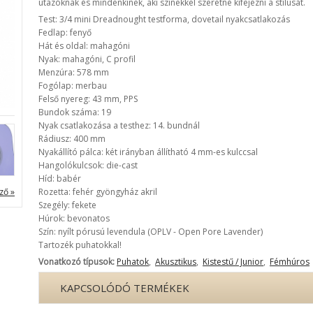
utazóknak és mindenkinek, aki színekkel szeretné kifejezni a stílusát.
Test: 3/4 mini Dreadnought testforma, dovetail nyakcsatlakozás
Fedlap: fenyő
Hát és oldal: mahagóni
Nyak: mahagóni, C profil
Menzúra: 578 mm
Fogólap: merbau
Felső nyereg: 43 mm, PPS
Bundok száma: 19
Nyak csatlakozása a testhez: 14. bundnál
Rádiusz: 400 mm
Nyakállító pálca: két irányban állítható 4 mm-es kulccsal
Hangolókulcsok: die-cast
Híd: babér
ző »
Rozetta: fehér gyöngyház akril
Szegély: fekete
Húrok: bevonatos
Szín: nyílt pórusú levendula (OPLV - Open Pore Lavender)
Tartozék puhatokkal!
Vonatkozó típusok:
Puhatok
,
Akusztikus
,
Kistestű / Junior
,
Fémhúros
KAPCSOLÓDÓ TERMÉKEK