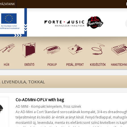
LYÁZATAINK
HÚR
ERŐSÍTŐ
PICKUP
PEDÁL, EFFEKT
KIEGÉSZÍTŐK
HANGTECHNI
, LEVENDULA, TOKKAL
Co-ADMini-OPLV with bag
AD MINI - Kompakt kényelem, friss színek
Az AD-Mini a Cort Standard sorozatának kompakt, 3/4-es dreadnoug
teljesítményt és kiváló ár-érték arányt kínál. Fenyő fedlappal, mahagón
mostantól új, levendula, menta és elefántcsont színű kivitelben is kap