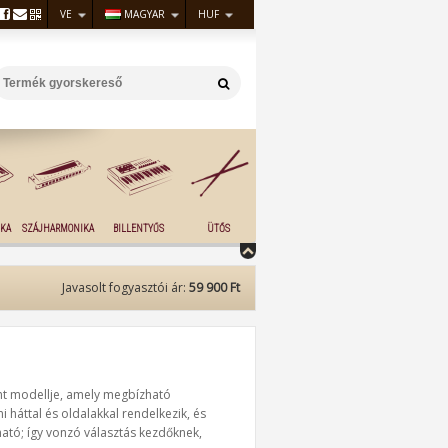
VE
MAGYAR
HUF
KA
SZÁJHARMONIKA
BILLENTYŰS
ÜTŐS
Javasolt fogyasztói ár:
59 900 Ft
ht modellje, amely megbízható
i háttal és oldalakkal rendelkezik, és
ható; így vonzó választás kezdőknek,