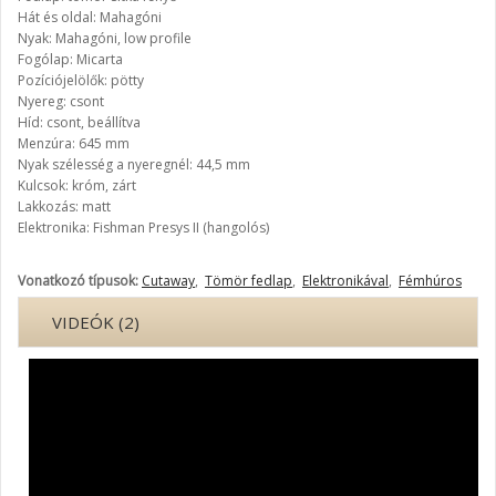
Hát és oldal: Mahagóni
Nyak: Mahagóni, low profile
Fogólap: Micarta
Pozíciójelölők: pötty
Nyereg: csont
Híd: csont, beállítva
Menzúra: 645 mm
Nyak szélesség a nyeregnél: 44,5 mm
Kulcsok: króm, zárt
Lakkozás: matt
Elektronika: Fishman Presys II (hangolós)
Vonatkozó típusok:
Cutaway
,
Tömör fedlap
,
Elektronikával
,
Fémhúros
VIDEÓK (2)