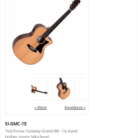
« Előző
Következő »
SI-GMC-1E
Test forma: Cutaway Grand 0M - 14. bund
Fedlap: tömör Sitka fenyő