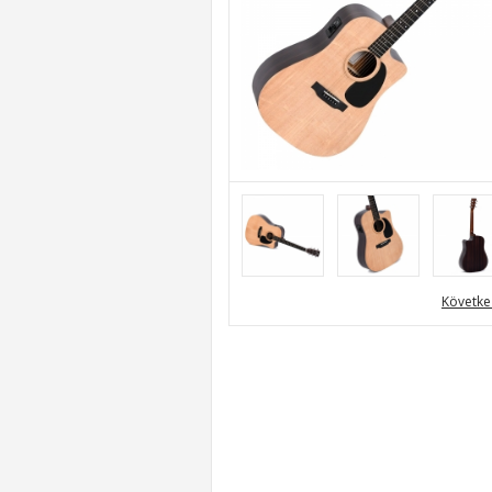
« Előző
Követke