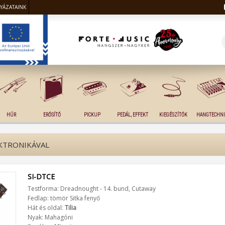
LYÁZATAINK
HÚR
ERŐSÍTŐ
PICKUP
PEDÁL, EFFEKT
KIEGÉSZÍTŐK
HANGTECHNI
EKTRONIKÁVAL
SI-DTCE
Testforma: Dreadnought - 14. bund, Cutaway
Fedlap: tömör Sitka fenyő
Hát és oldal:
Tilia
Nyak: Mahagóni