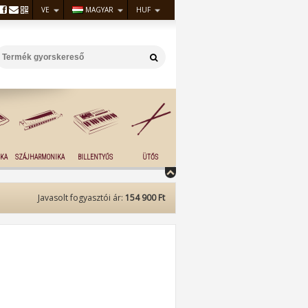
VE
MAGYAR
HUF
KA
SZÁJHARMONIKA
BILLENTYŰS
ÜTŐS
Javasolt fogyasztói ár:
154 900 Ft