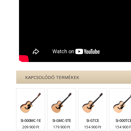
KAPCSOLÓDÓ TERMÉKEK
SI-000MC-1E
SI-GMC-STE
SI-GTCE
SI-000TCE
209 900 Ft
179 900 Ft
154 900 Ft
154 900 Ft