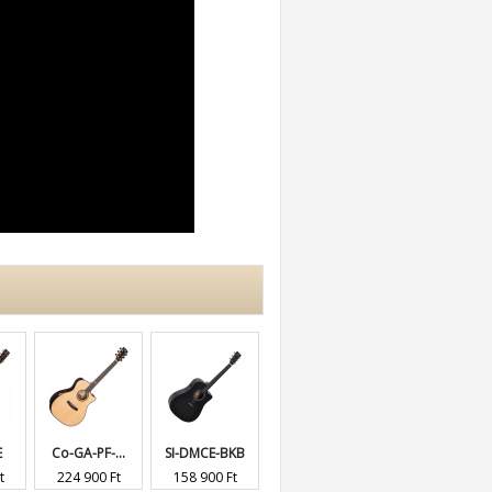
Co-GA-PF-...
SI-DMCE-BKB
SI-GJME
SI-GME
224 900 Ft
158 900 Ft
154 900 Ft
144 900 Ft