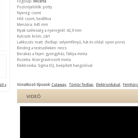
Fogólap:
Micarta
Pozíciójelölők: pötty
Nyereg: csont
Híd: csont, beállítva
Menzúra: 645 mm
Nyak szélesség a nyeregnél: 42,9 mm
Kulcsok: króm, zárt
Lakkozás: matt (fedlap: selyemfényű, hát és oldal: open pore)
Binding a testszéleken: nincs
Berakás a fejen: gyöngyház, fáklya minta
Rozetta: lézergravírozott minta
Elektronika: Sigma EQ, beépített hangolóval
ző »
Vonatkozó típusok:
Cutaway
,
Tömör fedlap
,
Elektronikával
,
Fémhúr
VIDEÓ