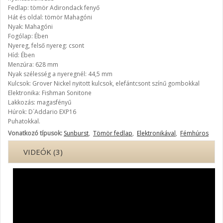
Fedlap: tömör Adirondack fenyő
Hát és oldal: tömör Mahagóni
Nyak: Mahagóni
Fogólap: Ében
Nyereg, felső nyereg: csont
Híd: Ében
Menzúra: 628 mm
Nyak szélesség a nyeregnél: 44,5 mm
Kulcsok: Grover Nickel nyitott kulcsok, elefántcsont színű gombokkal
Elektronika: Fishman Sonitone
Lakkozás: magasfényű
Húrok: D´Addario EXP16
Puhatokkal.
Vonatkozó típusok:
Sunburst
,
Tömör fedlap
,
Elektronikával
,
Fémhúros
VIDEÓK (3)