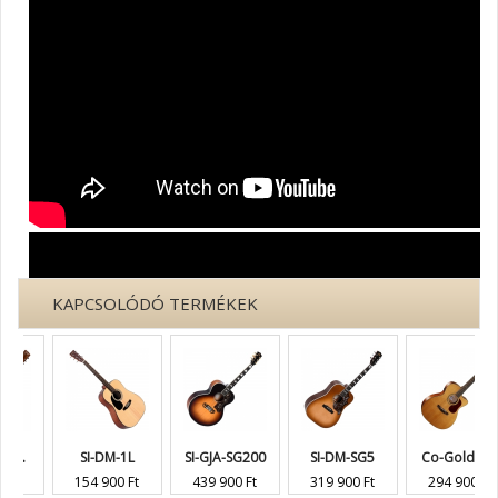
KAPCSOLÓDÓ TERMÉKEK
.
SI-DM-1L
SI-GJA-SG200
SI-DM-SG5
Co-Gold-O...
154 900 Ft
439 900 Ft
319 900 Ft
294 900 Ft