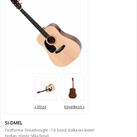
« Előző
Következő »
SI-DMEL
Testforma: Dreadnought - 14. bund, balkezes kivitel
Fedlap: tömör Sitka fenyő