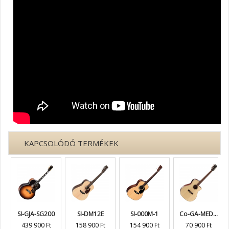
KAPCSOLÓDÓ TERMÉKEK
SI-GJA-SG200
SI-DM12E
SI-000M-1
Co-GA-MED...
439 900 Ft
158 900 Ft
154 900 Ft
70 900 Ft