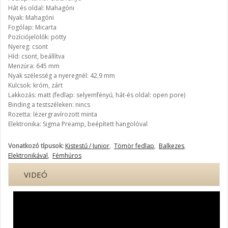
Hát és oldal: Mahagóni
Nyak: Mahagóni
Fogólap: Micarta
Pozíciójelölők: pötty
Nyereg: csont
Híd: csont, beállítva
Menzúra: 645 mm
Nyak szélesség a nyeregnél: 42,9 mm
Kulcsok: króm, zárt
Lakkozás: matt (fedlap: selyemfényű, hát-és oldal: open pore)
Binding a testszéleken: nincs
Rozetta: lézergravírozott minta
Elektronika: Sigma Preamp, beépített hangolóval
Vonatkozó típusok:
Kistestű / Junior
,
Tömör fedlap
,
Balkezes
,
Elektronikával
,
Fémhúros
VIDEÓ